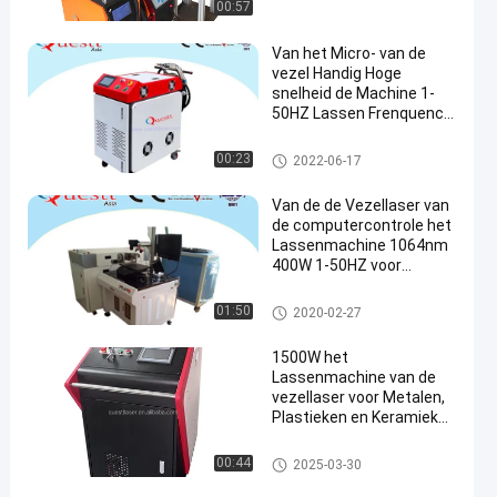
ellaser
00:57
Van het Micro- van de
vezel Handig Hoge
snelheid de Machine 1-
50HZ Lassen Frenquency
Laserlassen
het lassenmachine van de vez
00:23
2022-06-17
ellaser
Van de de Vezellaser van
de computercontrole het
Lassenmachine 1064nm
400W 1-50HZ voor
Metaalvorm
het lassenmachine van de vez
01:50
2020-02-27
ellaser
1500W het
Lassenmachine van de
vezellaser voor Metalen,
Plastieken en Keramiek
op Hete Verkoop
het lassenmachine van de vez
00:44
2025-03-30
ellaser