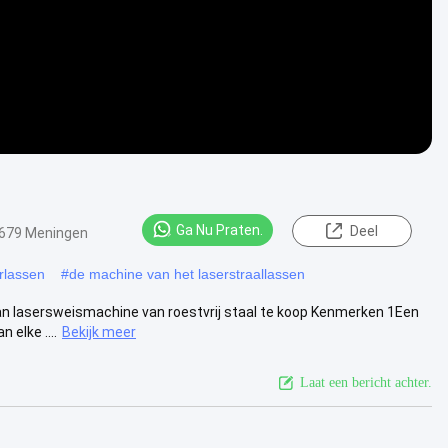
Ga Nu Praten.
Deel
679 Meningen
rlassen
#
de machine van het laserstraallassen
n lasersweismachine van roestvrij staal te koop Kenmerken 1Een
 elke ....
Bekijk meer
Laat een bericht achter.