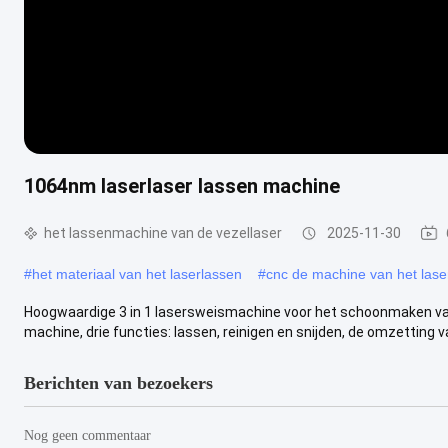
1064nm laserlaser lassen machine
het lassenmachine van de vezellaser
2025-11-30
#
het materiaal van het laserlassen
#
cnc de machine van het lase
Hoogwaardige 3 in 1 lasersweismachine voor het schoonmaken va
machine, drie functies: lassen, reinigen en snijden, de omzetting van
Berichten van bezoekers
Nog geen commentaar