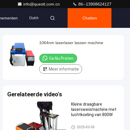
info@questt.com.cn
86--13908624127
nementen
Chatten
Dutch
1064nm laserlaser lassen machine
Ga Nu Praten.
Meer informatie
Gerelateerde video's
Kleine draagbare
lasersweismachine met
luchtkoeling van 800W
het lassenmachine van de vez
2025-03-30