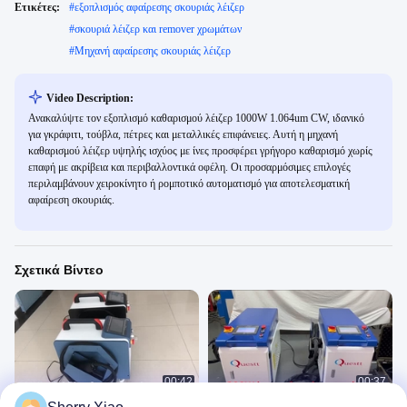
Ετικέτες:
#
εξοπλισμός αφαίρεσης σκουριάς λέιζερ
#
σκουριά λέιζερ και remover χρωμάτων
#
Μηχανή αφαίρεσης σκουριάς λέιζερ
Video Description:
Ανακαλύψτε τον εξοπλισμό καθαρισμού λέιζερ 1000W 1.064um CW, ιδανικό
για γκράφιτι, τούβλα, πέτρες και μεταλλικές επιφάνειες. Αυτή η μηχανή
καθαρισμού λέιζερ υψηλής ισχύος με ίνες προσφέρει γρήγορο καθαρισμό χωρίς
επαφή με ακρίβεια και περιβαλλοντικά οφέλη. Οι προσαρμόσιμες επιλογές
περιλαμβάνουν χειροκίνητο ή ρομποτικό αυτοματισμό για αποτελεσματική
αφαίρεση σκουριάς.
Σχετικά Βίντεο
00:42
00:37