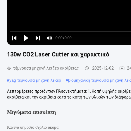
Loaded
:
0%
0:00
/
0:00
Play
Play
Play
Mute
Current
Duration
next
next
130w CO2 Laser Cutter και χαρακτικό
Time
τέμνουσα μηχανή λέιζερ ακρίβειας
2025-12-02
2
#
yag τέμνουσα μηχανή λέιζερ
#
βιομηχανική τέμνουσα μηχανή λέι
Λεπτομέρειες προϊόντων Πλεονεκτήματα: 1. Κοπή υψηλής ακρίβε
ακρίβεια και την ακρίβεια κατά το κοπή των υλικών των διάφορων
Μηνύματα επισκέπτη
Κανένα δημόσιο σχόλιο ακόμα