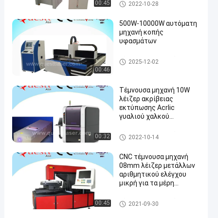
τέμνουσα μηχανή λέιζερ ακρ
00:45
2022-10-28
ίβειας
500W-10000W αυτόματη
μηχανή κοπής
υφασμάτων
τέμνουσα μηχανή λέιζερ ακρ
2025-12-02
en
ίβειας
00:46
Τέμνουσα μηχανή 10W
λέιζερ ακρίβειας
εκτύπωσης Acrlic
γυαλιού χαλκού
πλαστική
τέμνουσα μηχανή λέιζερ ακρ
00:32
2022-10-14
ίβειας
CNC τέμνουσα μηχανή
08mm λέιζερ μετάλλων
αριθμητικού ελέγχου
μικρή για τα μέρη
αυτοκινήτου
τέμνουσα μηχανή λέιζερ ακρ
00:45
2021-09-30
ίβειας