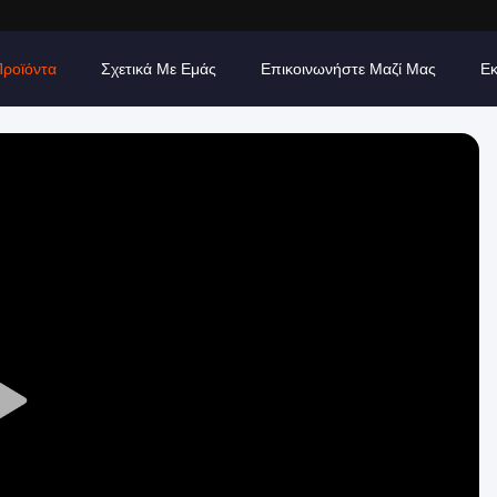
Προϊόντα
Σχετικά Με Εμάς
Επικοινωνήστε Μαζί Μας
Εκ
Play
Video