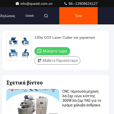
info@questt.com.cn
86--13908624127
δηλώσεις
Τσάτ
Greek
130w CO2 Laser Cutter και χαρακτικό
Μιλήστε τώρα.
Μάθετε Περισσότερα
Σχετικά βίντεο
CNC τέμνουσα μηχανή
λέιζερ ινών, κόπτης
300W λέιζερ YAG για το
κράμα χάλυβα άνθρακα