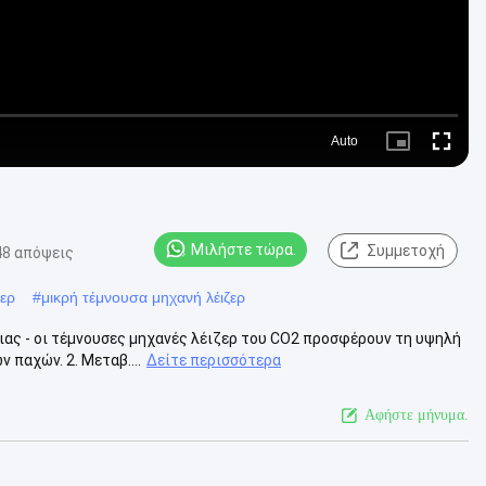
Auto
Picture-
Fullscre
in-
Picture
Μιλήστε τώρα.
Συμμετοχή
48 απόψεις
ζερ
#
μικρή τέμνουσα μηχανή λέιζερ
ιας - οι τέμνουσες μηχανές λέιζερ του CO2 προσφέρουν τη υψηλή
 παχών. 2. Μεταβ....
Δείτε περισσότερα
Αφήστε μήνυμα.