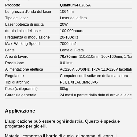
Prodotto
Quantum-FL20SA
Lunghezza d'onda del laser
1064nm
Tipo del laser
Laser della fibra
Laser potenza di uscita
20W
durata tipica del laser
100,000hours
Frequenza di modulazione
20-100kHz
Max. Working Speed
7000mm/s
Lente
Lente di F-teta
Area di lavoro
70x70mm
, 110x110mm, 160x160mm, 175x1
Precisione
0.01mm
Alimentazione elettrica
AC220V, 50/60Hz, 1kVA (110-120V facoltativi)
Regolatore
Computer con il software della marcatura
Tipi di archivio
PLT, DXF, AI, BMP, JPG
Peso (chilogrammi)
80kg
Garanzia generale
24 mesi a partire dalla data di arrivo alla dest
Applicazione
L'applicazione può essere ogni industria. Questo è speciale
progettato per gioielli.
Materiali compreso il bordo di cuoio, di gomma, di legno, i