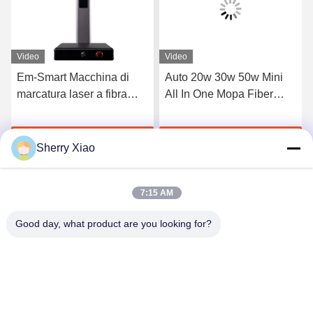
Video
Video
Em-Smart Macchina di
Auto 20w 30w 50w Mini
marcatura laser a fibra
All In One Mopa Fiber
portatile Desktop Laser
Laser Marker Laser
Engraver
Marking Machine
Parla Adesso.
Parla Adesso.
Sherry Xiao
7:15 AM
Good day, what product are you looking for?
Wuhan Questt ASIA Technology Co., Ltd.
info@questt.com.cn
86--13908624127