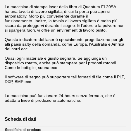
La macchina di stampa laser della fibra di Quantum FL20SA
ha una tavola di lavoro sigillata, di cui la porta può aprirsi
automaticlly. Molto più conveniente durante il
funzionamento. Inoltre, la tavola di lavoro sigillata
è molto più
sicura da proteggervi durante il segno.
E l'odore o la polvere non
si spargerà fuori, vi offre un envirement di lavoro pulito.
Questo indicatore del laser è specialmente progettazione per gli
alti paesi safty della domanda, come Europa, l'Australia e Amrica
del nord ecc.
Quasi ogni materiale è giusto segnare. Se aggiunga un
dispositivo rotatry, anche può stampare per i prodotti rotondi.
Come le bottiglie, suona ecc.
Il software di segno
può supportare tali formati di file come il PLT,
DXP, BMP ecc.
La macchina può funzionare 24-hours senza fermata, che è
adatta a linee di produzione automatiche.
Scheda di dati
Specifiche di prodotto