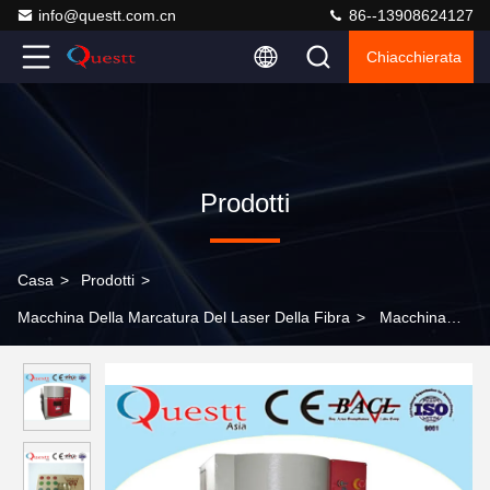
info@questt.com.cn
86--13908624127
Chiacchierata
Prodotti
Casa
>
Prodotti
>
Macchina Della Marcatura Del Laser Della Fibra
>
Macchina
automatica della marcatura del laser della fibra della porta IPG
con 20-100kHz frequenza, alta precisione