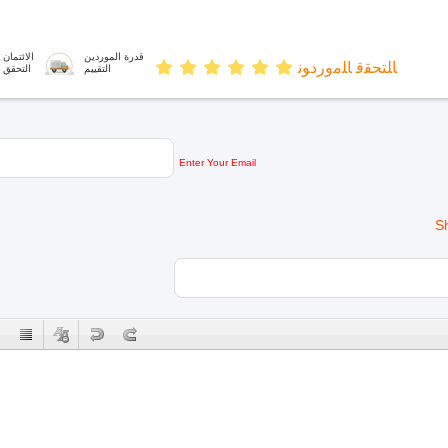
قدرة الموردين
الائتمان
ﺎﻠﺘﺤﻘﻗ ﺎﻠﻣﻭﺭﺩﻮﻧ
التقييم
التحقق
Enter Your Email
S