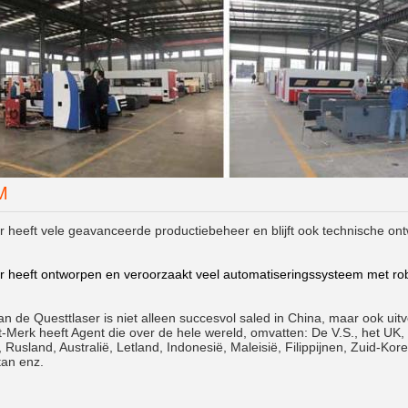
M
r heeft vele geavanceerde productiebeheer en blijft ook technische ont
r heeft ontworpen en veroorzaakt veel automatiseringssysteem met robo
n de Questtlaser is niet alleen succesvol saled in China, maar ook ui
-Merk heeft Agent die over de hele wereld, omvatten: De V.S., het UK, 
, Rusland, Australië, Letland, Indonesië, Maleisië, Filippijnen, Zuid-Korea
tan enz.