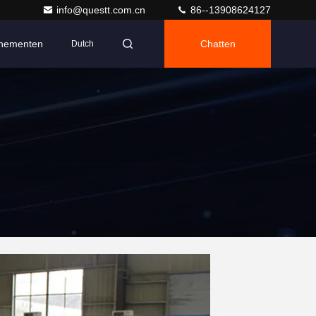
info@questt.com.cn
86--13908624127
nementen
Chatten
Dutch