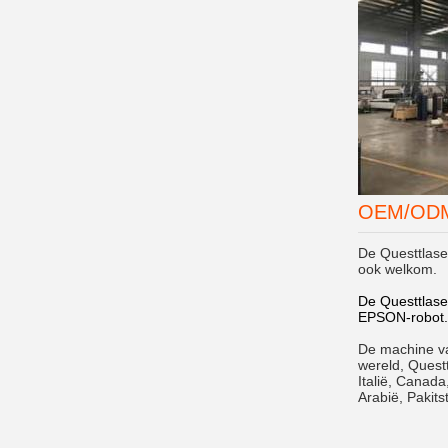
OEM/OD
De Questtlase
ook welkom.
De Questtlase
EPSON-robot.
De machine va
wereld, Questt
Italië, Canada
Arabië, Pakits