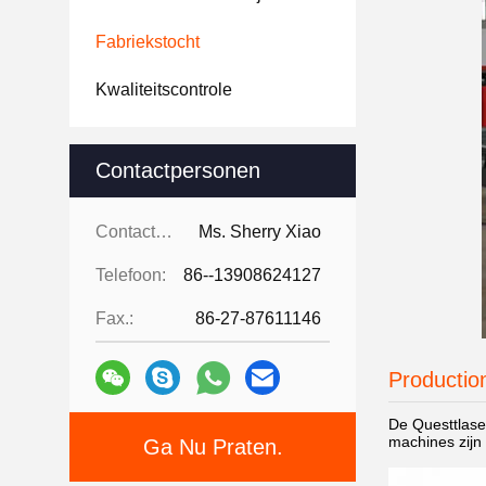
Fabriekstocht
Kwaliteitscontrole
Contactpersonen
Contactpersonen:
Ms. Sherry Xiao
Telefoon:
86--13908624127
Fax.:
86-27-87611146
Productio
De Questtlaser
machines zijn
Ga Nu Praten.