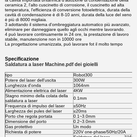
la cavità importata britannica d'adozione di condensazione della
ceramica 2, l'alto cuscinetto di corrosione, il cuscinetto ad alta
temperatura, l'efficienza di conversione fotoelettrica, durata della
cavità di condensazione è di 8-10 anni, durata della luce del xeno
è più di 8000 migliaia.
3 adottando il sistema d'ombreggiatura automatico più avanzato,
eliminare per danneggiare quello agli occhi mentre lavorando.
4 può lavorare continuamente in 24 ore, la prestazione di lavoro
stabile, manutenzione non in 10000 ore
La progettazione umanizzata, può lavorare fot il molto tempo
Specificazione
Saldatura a laser Machine.pdf dei gioielli
tipo
Robot300
Potere del laser dell'uscita
300W
Lunghezza d'onda
1064nm
Alimentazione elettrica del laser
4KW
Stagno minimo della colata della
0.1mm
saldatura a laser
Frequenza di impulso del laser
≤50Hz
Larghezza dei pules del laser
≤20ms
Porto che regola portata
0.1~3.0mm
Dimensione del porto
0.2~3.0mm
Gas protettivo
Un modo
Richiesta di potere
220V one-phase/50Hz/20A