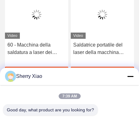
Video
Video
60 - Macchina della
Saldatrice portatile del
saldatura a laser dei
laser della macchina
gioielli di 120 J per oro,
150W della saldatura a
argento, certificato
laser dei gioielli micro
Parla Adesso.
Parla Adesso.
d'acciaio del CE
Sherry Xiao
7:39 AM
Good day, what product are you looking for?
Wuhan Questt ASIA Technology Co., Ltd.
info@questt.com.cn