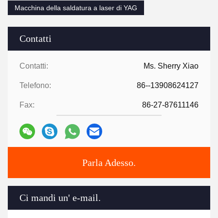
Macchina della saldatura a laser di YAG
Contatti
Contatti:
Ms. Sherry Xiao
Telefono:
86--13908624127
Fax:
86-27-87611146
Parla Adesso.
Ci mandi un' e-mail.