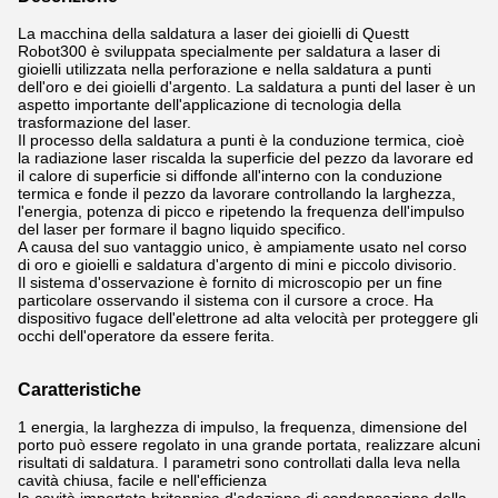
La macchina della saldatura a laser dei gioielli di Questt
Robot300 è sviluppata specialmente per saldatura a laser di
gioielli utilizzata nella perforazione e nella saldatura a punti
dell'oro e dei gioielli d'argento. La saldatura a punti del laser è un
aspetto importante dell'applicazione di tecnologia della
trasformazione del laser.
Il processo della saldatura a punti è la conduzione termica, cioè
la radiazione laser riscalda la superficie del pezzo da lavorare ed
il calore di superficie si diffonde all'interno con la conduzione
termica e fonde il pezzo da lavorare controllando la larghezza,
l'energia, potenza di picco e ripetendo la frequenza dell'impulso
del laser per formare il bagno liquido specifico.
A causa del suo vantaggio unico, è ampiamente usato nel corso
di oro e gioielli e saldatura d'argento di mini e piccolo divisorio.
Il sistema d'osservazione è fornito di microscopio per un fine
particolare osservando il sistema con il cursore a croce. Ha
dispositivo fugace dell'elettrone ad alta velocità per proteggere gli
occhi dell'operatore da essere ferita.
Caratteristiche
1
energia, la larghezza di impulso, la frequenza, dimensione del
porto può essere regolato in una grande portata, realizzare alcuni
risultati di saldatura.
I parametri sono controllati dalla leva nella
cavità chiusa, facile e nell'efficienza