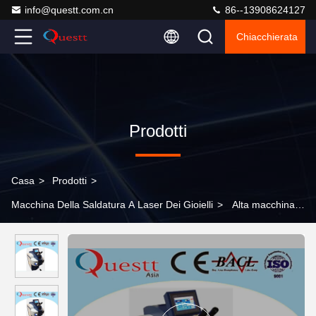
info@questt.com.cn
86--13908624127
Chiacchierata
Prodotti
Casa
>
Prodotti
>
Macchina Della Saldatura A Laser Dei Gioielli
>
Alta macchina
300W della saldatura a laser dei gioielli del cuscinetto di
corrosione con il microscopio della lampada del LED