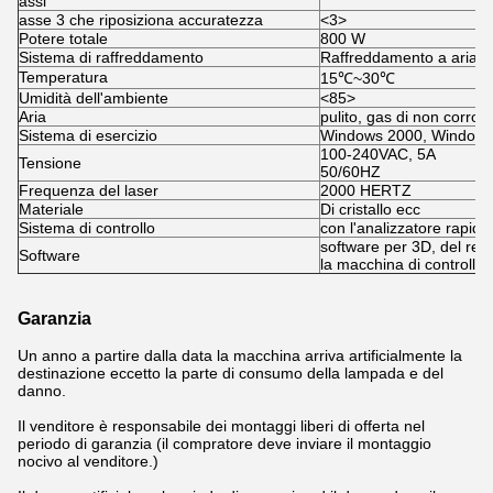
assi
asse 3 che riposiziona accuratezza
<3>
Potere totale
800 W
Sistema di raffreddamento
Raffreddamento a aria
Temperatura
15℃~30℃
Umidità dell'ambiente
<85>
Aria
pulito, gas di non corrosi
Sistema di esercizio
Windows 2000, Windows 
100-240VAC, 5A
Tensione
50/60HZ
Frequenza del laser
2000 HERTZ
Materiale
Di cristallo ecc
Sistema di controllo
con l'analizzatore rapid
software per 3D, del res
Software
la macchina di controllo
Garanzia
Un anno a partire dalla data la macchina arriva artificialmente la
destinazione eccetto la parte di consumo della lampada e del
danno.
Il venditore è responsabile dei montaggi liberi di offerta nel
periodo di garanzia (il compratore deve inviare il montaggio
nocivo al venditore.)