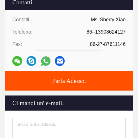
Contatti
Contatti:
Ms. Sherry Xiao
Telefono:
86--13908624127
Fax:
86-27-87611146
Parla Adesso.
Ci mandi un' e-mail.