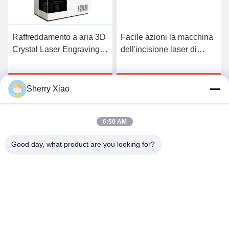
Raffreddamento a aria 3D
Facile azioni la macchina
Crystal Laser Engraving
dell'incisione laser di
Machine 3W per
CNC, la stalla superiore
produzione del ritratto
macchina per incisione
Parla Adesso.
Parla Adesso.
del laser 3d
Sherry Xiao
6:50 AM
Good day, what product are you looking for?
Wuhan Questt ASIA Technology Co., Ltd.
info@questt.com.cn
86--13908624127
Edificio di Hangyu, di A7-101, università Sci di Wuhan &