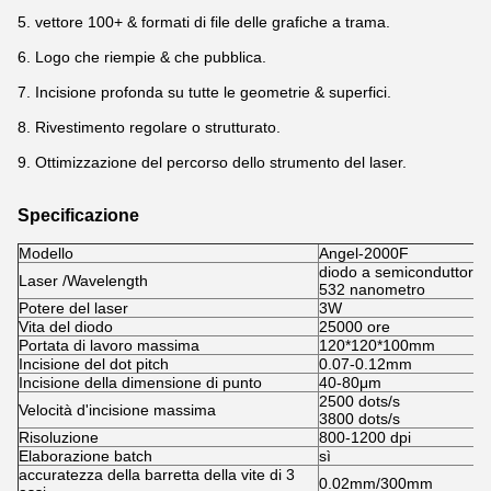
5. vettore 100+ & formati di file delle grafiche a trama.
6. Logo che riempie & che pubblica.
7. Incisione profonda su tutte le geometrie & superfici.
8. Rivestimento regolare o strutturato.
9. Ottimizzazione del percorso dello strumento del laser.
Specificazione
Modello
Angel-2000F
diodo a semiconduttore
Laser /Wavelength
532 nanometro
Potere del laser
3W
Vita del diodo
25000 ore
Portata di lavoro massima
120*120*100mm
Incisione del dot pitch
0.07-0.12mm
Incisione della dimensione di punto
40-80μm
2500 dots/s
Velocità d'incisione massima
3800 dots/s
Risoluzione
800-1200 dpi
Elaborazione batch
sì
accuratezza della barretta della vite di 3
0.02mm/300mm