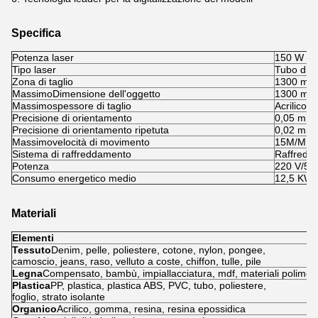
Specifica
Potenza laser
150 W
Tipo laser
Tubo di 
Zona di taglio
1300 mm
MassimoDimensione dell'oggetto
1300 mm (
Massimospessore di taglio
Acrilico 
Precisione di orientamento
0,05 mm
Precisione di orientamento ripetuta
0,02 mm
Massimovelocità di movimento
15M/MIN
Sistema di raffreddamento
Raffredd
Potenza
220 V/50 
Consumo energetico medio
12,5 KW
Materiali
Elementi
Tessuto
Denim, pelle, poliestere, cotone, nylon, pongee,
camoscio, jeans, raso, velluto a coste, chiffon, tulle, pile
Legna
Compensato, bambù, impiallacciatura, mdf, materiali polimeri
Plastica
PP, plastica, plastica ABS, PVC, tubo, poliestere,
foglio, strato isolante
Organico
Acrilico, gomma, resina, resina epossidica