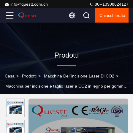
info@questt.com.cn
86--13908624127
Chiacchierata
Prodotti
Casa
>
Prodotti
>
Macchina Dell'incisione Laser Di CO2
>
Macchina per incisione e taglio laser a CO2 in legno per gomma
di bambù in PVC MDF 150W