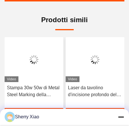
Prodotti simili
Video
Video
Stampa 30w 50w di Metal
Laser da tavolino
Steel Marking della
d'incisione profondo della
stampante a laser della
fibra di colore della
fibra di Mini Jewellery Co
macchina per incidere di
Parla Adesso.
Parla Adesso.
2
CNC che segna 20w
Sherry Xiao
100w