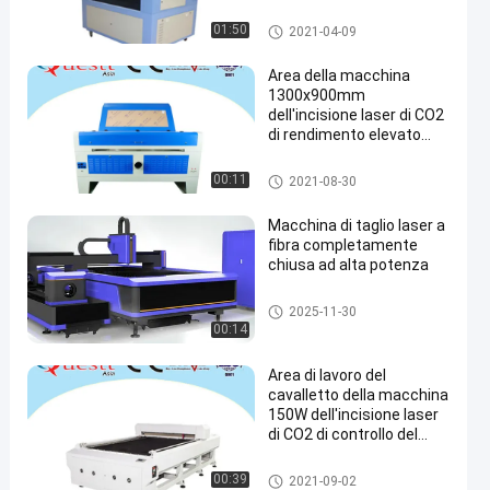
da 100 watt
macchina dell'incisione laser
01:50
2021-04-09
di CO2
Area della macchina
1300x900mm
dell'incisione laser di CO2
di rendimento elevato
con il sistema LCD di CNC
dello schermo
macchina dell'incisione laser
00:11
2021-08-30
di CO2
Macchina di taglio laser a
fibra completamente
chiusa ad alta potenza
macchina dell'incisione laser
2025-11-30
di CO2
00:14
Area di lavoro del
cavalletto della macchina
150W dell'incisione laser
di CO2 di controllo del
pannello di USB 1.3x2.5M
macchina dell'incisione laser
00:39
2021-09-02