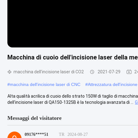
Macchina di cuoio dell'incisione laser della me
macchina dell'incisione laser di CO2
2021-07-29
2
#
macchina dell'incisione laser di CNC
#
Attrezzatura dell'incisione
Alta qualità acrilica di cuoio dello strato 150W di taglio di macchin
dell'incisione laser di QA150-1325B è la tecnologia avanzata di ...
G
Messaggi del visitatore
09176****51
TR
2024-08-27