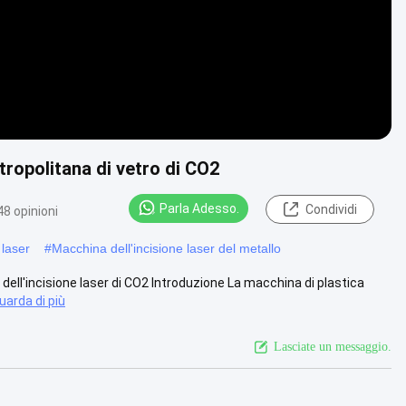
tropolitana di vetro di CO2
Parla Adesso.
Condividi
48 opinioni
 laser
#
Macchina dell'incisione laser del metallo
a dell'incisione laser di CO2 Introduzione La macchina di plastica
uarda di più
Lasciate un messaggio.