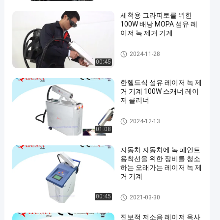
세척용 그라피토를 위한
100W 배낭 MOPA 섬유 레
이저 녹 제거 기계
레이저 녹 제모
2024-11-28
00:45
한헬드식 섬유 레이저 녹 제
거 기계 100W 스캐너 레이
저 클리너
레이저 녹 제모
2024-12-13
01:08
자동차 자동차에 녹 페인트
용착선을 위한 장비를 청소
하는 오래가는 레이저 녹 제
거 기계
레이저 녹 제모
00:45
2021-03-30
진보적 저소음 레이저 옥사