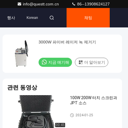
info@questt.com.cn
86--13908624127
행사
채팅
Korean
3000W 파이버 레이저 녹 제거기
지금 얘기해
더 알아보기
관련 동영상
100W 200W 터치 스크린과
JPT 소스
외관 검사 기계
2024-01-25
00:45