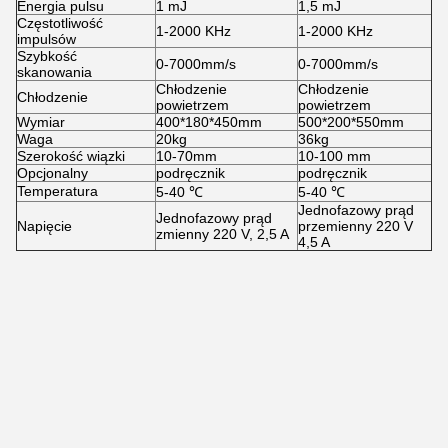
Energia pulsu
1 mJ
1,5 mJ
Częstotliwość
1-2000 KHz
1-2000 KHz
impulsów
Szybkość
0-7000mm/s
0-7000mm/s
skanowania
Chłodzenie
Chłodzenie
Chłodzenie
powietrzem
powietrzem
Wymiar
400*180*450mm
500*200*550mm
Waga
20kg
36kg
Szerokość wiązki
10-70mm
10-100 mm
Opcjonalny
podręcznik
podręcznik
Temperatura
5-40 ℃
5-40 ℃
Jednofazowy prąd
Jednofazowy prąd
Napięcie
przemienny 220 V
zmienny 220 V, 2,5 A
4,5 A