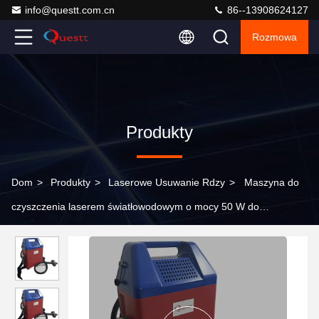
info@questt.com.cn
86--13908624127
Rozmowa
Produkty
Dom
>
Produkty
>
Laserowe Usuwanie Rdzy
>
Maszyna do
czyszczenia laserem światłowodowym o mocy 50 W do
czyszczenia ścian Graffiti / mostów / dachów