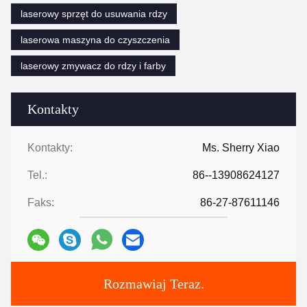
laserowy sprzęt do usuwania rdzy
laserowa maszyna do czyszczenia
laserowy zmywacz do rdzy i farby
Kontakty
Kontakty:
Ms. Sherry Xiao
Tel.:
86--13908624127
Faks:
86-27-87611146
Rozmawiaj Teraz.