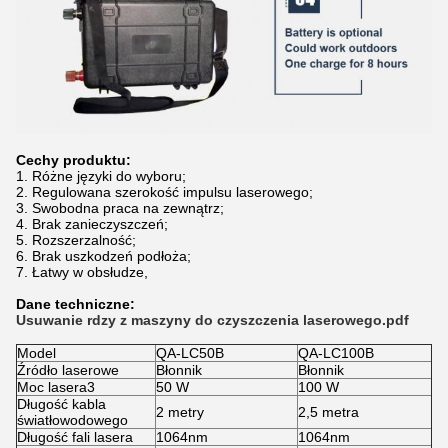
Cechy produktu:
1. Różne języki do wyboru;
2. Regulowana szerokość impulsu laserowego;
3. Swobodna praca na zewnątrz;
4. Brak zanieczyszczeń;
5. Rozszerzalność;
6. Brak uszkodzeń podłoża;
7. Łatwy w obsłudze,
Dane techniczne:
Usuwanie rdzy z maszyny do czyszczenia laserowego.pdf
Model
QA-LC50B
QA-LC100B
Źródło laserowe
Błonnik
Błonnik
Moc lasera3
50 W
100 W
Długość kabla
2 metry
2,5 metra
światłowodowego
Długość fali lasera
1064nm
1064nm