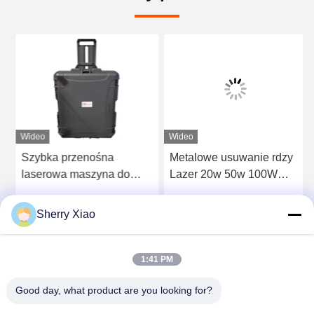
Wideo
Wideo
Szybka przenośna
Metalowe usuwanie rdzy
laserowa maszyna do
Lazer 20w 50w 100W
czyszczenia walizek do
Plecak Laserowa
usuwania rdzy laserowa
maszyna do czyszczenia
Sherry Xiao
Rozmawiaj Teraz.
Rozmawiaj Teraz.
maszyna do czyszczenia
Cena fabryczna
laserowego Dobra cena
na gorącej sprzedaży
1:41 PM
Good day, what product are you looking for?