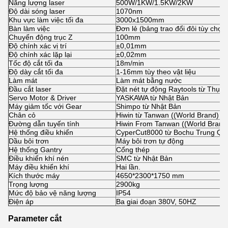
Năng lượng laser
500W/1KW/1.5KW/2KW
Độ dài sóng laser
1070nm
Khu vực làm việc tối đa
3000x1500mm
Bàn làm việc
Đơn lẻ (bảng trao đổi đôi tùy chọn
Chuyển động trục Z
100mm
Độ chính xác vị trí
±0,01mm
Độ chính xác lặp lại
±0,02mm
Tốc độ cắt tối đa
18m/min
Độ dày cắt tối đa
1-16mm tùy theo vật liệu
Làm mát
Làm mát bằng nước
Đầu cắt laser
Đặt nét tự động Raytools từ Thụy 
Servo Motor & Driver
YASKAWA từ Nhật Bản
Máy giảm tốc với Gear
Shimpo từ Nhật Bản
Chân cỏ
Hiwin từ Tanwan ((World Brand)
Đường dẫn tuyến tính
Hiwin From Tanwan ((World Brand
Hệ thống điều khiển
CyperCut8000 từ Bochu Trung Qu
Dầu bôi trơn
Máy bôi trơn tự động
Hệ thống Gantry
Cổng thép
Điều khiển khí nén
SMC từ Nhật Bản
Máy điều khiển khí
Hai lần.
Kích thước máy
4650*2300*1750 mm
Trọng lượng
2900kg
Mức độ bảo vệ năng lượng
IP54
Điện áp
Ba giai đoạn 380V, 50HZ
Parameter cắt