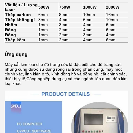
Vật liệu / Lượng
500W
750W
1000W
2000W
laser
Thép carbon
6mm
8mm
10mm
16mm
Thép không gỉ
3mm
4mm
6mm
10mm
Nhôm
1mm
3mm
4mm
6mm
Đồng
1mm
2mm
4mm
6mm
Đồng
1mm
2mm
3mm
4mm
Thép kẽm
1mm
2mm
4mm
6mm
Ứng dụng
Máy cắt kim loại cho đồ trang sức là đặc biệt cho đồ trang sức,
nhưng cũng được sử dụng rộng rãi trong phần cứng, máy móc
chính xác, linh kiện ô tô, kính đồng hồ và đồng hồ, cắt chính xác,
thiết bị y tế,Công nghiệp dụng cụ và các ngành liên quan đến kim
loại khác.