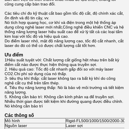
cũng cung cấp bàn trao đổi.
Các tiêu chí đo kỹ thuật cắt bao gồm tốc độ cắt, độ chính xác cắt,
ổn định và độ tin cậy, vv.
Nó tích hợp quang học, cơ khí và điện trong một hệ thống áp
dụng công nghệ laser mới nhất,Công nghệ điều khiển CNC và hệ
thống năng lượng laser hiệu suất cao để xử lý tất cả các loại tấm
kim loại với tốc độ và hiệu quả cao.
Do điểm laser nhỏ, mật độ năng lượng cao, tốc độ cắt nhanh, cắt
laser do đó có thể có được chất lượng cắt tốt hơn.
Ưu điểm
1Hiệu suất tuyệt vời: Chất lượng cắt giống hệt nhau trên bất kỳ
điểm cắt nào được thực hiện thông qua truyền sợi.
2. Hiệu quả cao: Tốc độ cắt nhanh gấp đôi so với máy laser
CO2.Chi phí sử dụng của nó thấp.
3- tiêu thụ khí thấp: cắt laser không tạo ra bất kỳ khí do công
nghệ cắt cụ thể trên tấm thép.
4. Tiêu thụ năng lượng thấp: Nó là bảo vệ môi trường và tiết kiệm
năng lượng.
5. Không cần bảo trì: Không cần kính phản xạ để truyền sợi.
Nhiều thời gian được tiết kiệm khi đường quang được điều chỉnh.
Nó không cần bảo trì
Các thông số
Mô hình
Rigid-FL500/1000/1500/2000-301
Nguồn laser
Laser sợi