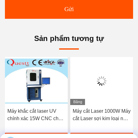
Gửi
Sản phẩm tương tự
Băng
hình
Máy khắc cắt laser UV
Máy cắt Laser 1000W Máy
chính xác 15W CNC cho
cắt Laser sợi kim loại nhỏ
kính PCB
có độ chính xác cao CNC