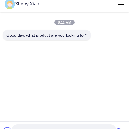
Nói Chuyện Ngay.
Nói Chuyện Ngay.
Sherry Xiao
8:11 AM
Good day, what product are you looking for?
Wuhan Questt ASIA Technology Co., Ltd.
info@questt.com.cn
86--13908624127
A7-101, tòa nhà Hangyu, Khu Khoa học & Công nghệ Đại
học Vũ Hán, Nhà phát triển công nghệ cao East Lake. Zone,
Vũ Hán, Hồ Bắc, Trung Quốc
Trung Quốc tốt Chất lượng Máy làm sạch Laser Nhà cung
cấp. 2016-2026 Wuhan Questt ASIA Technology Co., Ltd.