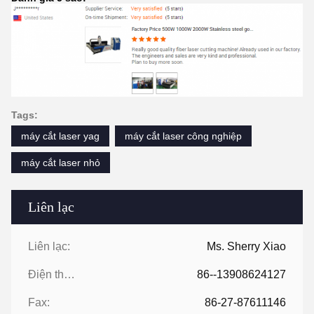
Tags:
máy cắt laser yag
máy cắt laser công nghiệp
máy cắt laser nhỏ
Liên lạc
Liên lạc:
Ms. Sherry Xiao
Điện thoại:
86--13908624127
Fax:
86-27-87611146