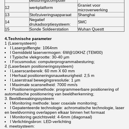
besturingscomputer
Graniet voor
12
werkplatform
microverwerking
13
Stofzuiveringsapparaat
Shanghai
Negatief
14
SMC
drukadsorptiesysteem:
15
Sonde Soldeerstation
Wuhan Questt
4.
Technische parameter
1 (Lasersysteem)
l Lasergolflengte: 1064nm
l Gemiddeld laservermogen: 6W@10KHZ (TEM00)
l Typische vlekgrootte: 30-40 µm
l Focusmodus: computerprogrammabesturing;
2 (Laserbeam positioneringssysteem)
l Laserscanbereik: 60 mm X 60 mm
l Herhaal positioneringsnauwkeurigheid: 2,5 m
l Laserstraal bewegingsresolutie: 1 µm
l Maximale scansnelheid: 7000 mm/s
l Positioneringsmethode: programmeerbare positionering of
automatische positionering van beeldherkenning;
3. Beeldbewakingssysteem
l Monitoring methode: laser coaxiale monitoring;
l Gepatenteerde technologie: achromatische technologie, laser
en beeldvorming overlappen elkaar binnen het formaat
l Monitoring gezichtsveld: 4-6mm (diagonaal)
l Verlichtingsbron: LED-verlichting
4. meetsysteem: