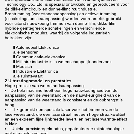
Technology Co., Ltd. is speciaal ontwikkeld en geproduceerd voor
de dikke-filmcircuit- en dunne-filmcircuitindustrie.
Brontrimming (weerstandsaanpassing) en actieve trimming
(schakelingsfunctieaanpassing) worden voornamelijk gebruikt
voor uiterst nauwkeurig trimmen van dunne-film, dikke-film,
hybride geïntegreerde schakelingen en verschillende
elektronische modules, waarbij de volgende industrieën
betrokken zijn:
ll Automobiel Elektronica
alle sensoren
ll Communicatie-elektronica
ll Militaire industrie is in wetenschappelijk onderzoek
ll Medisch
ll Industriële Elektronica
alle ruimtevaart
2.
Uitrustingsmodel en prestaties
Hoge precisie van weerstandsaanpassing:
De hele machine heeft een hoge nauwkeurigheid van de
aanpassing van de weerstand, en de nauwkeurigheid van de
aanpassing van de weerstand is consistent en de opbrengst is
hoog.
lLT7 gebruikt een speciale laser voor het trimmen van de
laserweerstand, die een laserstraal met een hoge straalkwaliteit
en een extreem fijne lijnbreedte levert, en het laserwarmte-effect
is klein.
lUnieke precisieregelmodus, gepatenteerde mijntechnologie
met variabele snelheid.