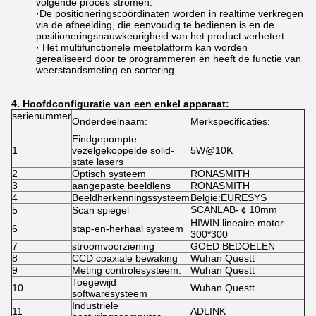
volgende proces stromen.
·De positioneringscoördinaten worden in realtime verkregen
via de afbeelding, die eenvoudig te bedienen is en de
positioneringsnauwkeurigheid van het product verbetert.
· Het multifunctionele meetplatform kan worden
gerealiseerd door te programmeren en heeft de functie van
weerstandsmeting en sortering.
4. Hoofdconfiguratie van een enkel apparaat:
serienummer
Onderdeelnaam:
Merkspecificaties:
.
Eindgepompte
1
vezelgekoppelde solid-
5W@10K
state lasers
2
Optisch systeem
RONASMITH
3
aangepaste beeldlens
RONASMITH
4
Beeldherkenningssysteem
België:EURESYS
SCANLAB-￠10mm
5
Scan spiegel
HIWIN lineaire motor
6
stap-en-herhaal systeem
300*300
7
stroomvoorziening
GOED BEDOELEN
8
CCD coaxiale bewaking
Wuhan Questt
9
Meting controlesysteem:
Wuhan Questt
Toegewijd
10
Wuhan Questt
softwaresysteem
Industriële
11
ADLINK