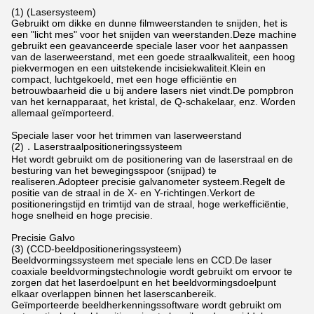
(1) (Lasersysteem)
Gebruikt om dikke en dunne filmweerstanden te snijden, het is
een "licht mes" voor het snijden van weerstanden.Deze machine
gebruikt een geavanceerde speciale laser voor het aanpassen
van de laserweerstand, met een goede straalkwaliteit, een hoog
piekvermogen en een uitstekende incisiekwaliteit.Klein en
compact, luchtgekoeld, met een hoge efficiëntie en
betrouwbaarheid die u bij andere lasers niet vindt.De pompbron
van het kernapparaat, het kristal, de Q-schakelaar, enz. Worden
allemaal geïmporteerd.
Speciale laser voor het trimmen van laserweerstand
(2)．Laserstraalpositioneringssysteem
Het wordt gebruikt om de positionering van de laserstraal en de
besturing van het bewegingsspoor (snijpad) te
realiseren.Adopteer precisie galvanometer systeem.Regelt de
positie van de straal in de X- en Y-richtingen.Verkort de
positioneringstijd en trimtijd van de straal, hoge werkefficiëntie,
hoge snelheid en hoge precisie.
Precisie Galvo
(3) (CCD-beeldpositioneringssysteem)
Beeldvormingssysteem met speciale lens en CCD.De laser
coaxiale beeldvormingstechnologie wordt gebruikt om ervoor te
zorgen dat het laserdoelpunt en het beeldvormingsdoelpunt
elkaar overlappen binnen het laserscanbereik.
Geïmporteerde beeldherkenningssoftware wordt gebruikt om