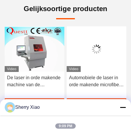
Gelijksoortige producten
Video
Video
ine
De laser in orde makende
Automobiele de laser in
machine van de
orde makende microfiber
nde
voertuigsensor
handdoek van de
sensorfilm
Ga Nu Praten.
Ga Nu Praten.
Sherry Xiao
9:09 PM