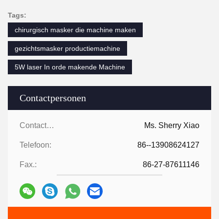
Tags:
chirurgisch masker die machine maken
gezichtsmasker productiemachine
5W laser In orde makende Machine
Contactpersonen
Contactpersonen:
Ms. Sherry Xiao
Telefoon:
86--13908624127
Fax.:
86-27-87611146