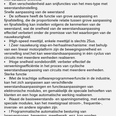
lEen verscheidenheid aan snijfuncties van het mes-type met
weerstandsinstelling.
Snelle aanpassing van de weerstand
De software heeft de functie van grove aanpassing en
fijnafstelling, die de proportionele relatie tussen grove aanpassing
en fijnafstelling kan instellen volgens de kenmerken van de
weerstand, wat de snelheid van de weerstandsaanpassing
effectief verbetert onder de premisse van het waarborgen van de
nauwkeurigheid.
lHigh-speed meettijd, enkele meettijd is slechts 25us.
l Zeer nauwkeurig stap-en-herhaalmechanisme: met behulp
van een lineair motorplatform zijn de bewegingssnelheid en
versnelling snel;het kan weerstandsaanpassing in één cyclus van
circuits met meerdere eenheden realiseren.
lHoge snelheid sondebordlift: verbeter effectief de
verwerkingsefficiëntie in het proces van cyclische
weerstandsaanpassing van circuits met meerdere eenheden.
Sterke functie
lMet de krachtige softwareprogrammeerfunctie in de industrie,
kan het zich aanpassen aan verschillende
weerstandsaanpassingen en functieaanpassingen van
elektronische modules, en gemakkelijk de speciale behoeften van
klanten en een hoge automatische werking realiseren.
lNaast de basisweerstands- en spanningsmeting, met externe
speciale modules, kan het meetsignaal stroom-, frequentie-,
inversie- en andere signalen zijn.
l Programmatische automatische besturing van
laservermogen, beweging, meetbereik, enz. kan worden