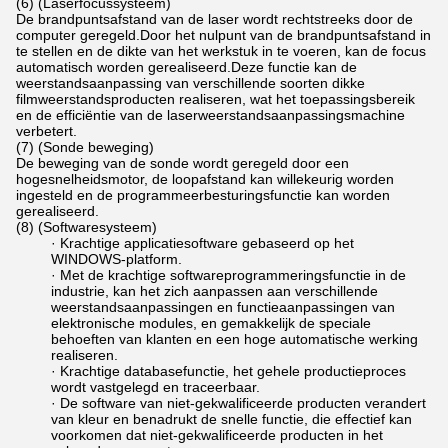
(6) (Laserfocussysteem)
De brandpuntsafstand van de laser wordt rechtstreeks door de
computer geregeld.Door het nulpunt van de brandpuntsafstand in
te stellen en de dikte van het werkstuk in te voeren, kan de focus
automatisch worden gerealiseerd.Deze functie kan de
weerstandsaanpassing van verschillende soorten dikke
filmweerstandsproducten realiseren, wat het toepassingsbereik
en de efficiëntie van de laserweerstandsaanpassingsmachine
verbetert.
(7) (Sonde beweging)
De beweging van de sonde wordt geregeld door een
hogesnelheidsmotor, de loopafstand kan willekeurig worden
ingesteld en de programmeerbesturingsfunctie kan worden
gerealiseerd.
(8) (Softwaresysteem)
· Krachtige applicatiesoftware gebaseerd op het
WINDOWS-platform.
· Met de krachtige softwareprogrammeringsfunctie in de
industrie, kan het zich aanpassen aan verschillende
weerstandsaanpassingen en functieaanpassingen van
elektronische modules, en gemakkelijk de speciale
behoeften van klanten en een hoge automatische werking
realiseren.
· Krachtige databasefunctie, het gehele productieproces
wordt vastgelegd en traceerbaar.
· De software van niet-gekwalificeerde producten verandert
van kleur en benadrukt de snelle functie, die effectief kan
voorkomen dat niet-gekwalificeerde producten in het