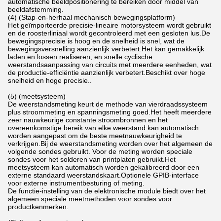
automatische beeldpositionering te bereiken door middel van
beeldafstemming.
(4) (Stap-en-herhaal mechanisch bewegingsplatform)
Het geïmporteerde precisie-lineaire motorsysteem wordt gebruikt
en de roosterliniaal wordt gecontroleerd met een gesloten lus.De
bewegingsprecisie is hoog en de snelheid is snel, wat de
bewegingsversnelling aanzienlijk verbetert.Het kan gemakkelijk
laden en lossen realiseren, en snelle cyclische
weerstandsaanpassing van circuits met meerdere eenheden, wat
de productie-efficiëntie aanzienlijk verbetert.Beschikt over hoge
snelheid en hoge precisie..
(5) (meetsysteem)
De weerstandsmeting keurt de methode van vierdraadssysteem
plus stroommeting en spanningsmeting goed.Het heeft meerdere
zeer nauwkeurige constante stroombronnen en het
overeenkomstige bereik van elke weerstand kan automatisch
worden aangepast om de beste meetnauwkeurigheid te
verkrijgen.Bij de weerstandsmeting worden over het algemeen de
volgende sondes gebruikt. Voor de meting worden speciale
sondes voor het solderen van printplaten gebruikt.Het
meetsysteem kan automatisch worden gekalibreerd door een
externe standaard weerstandskaart.Optionele GPIB-interface
voor externe instrumentbesturing of meting.
De functie-instelling van de elektronische module biedt over het
algemeen speciale meetmethoden voor sondes voor
productkenmerken.