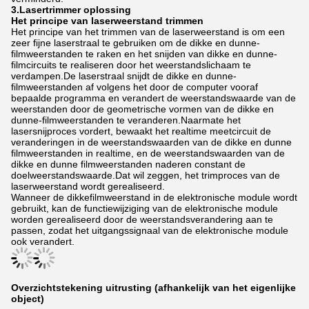
3.
Lasertrimmer oplossing
Het principe van laserweerstand trimmen
Het principe van het trimmen van de laserweerstand is om een ​​
zeer fijne laserstraal te gebruiken om de dikke en dunne-
filmweerstanden te raken en het snijden van dikke en dunne-
filmcircuits te realiseren door het weerstandslichaam te
verdampen.De laserstraal snijdt de dikke en dunne-
filmweerstanden af ​​volgens het door de computer vooraf
bepaalde programma en verandert de weerstandswaarde van de
weerstanden door de geometrische vormen van de dikke en
dunne-filmweerstanden te veranderen.Naarmate het
lasersnijproces vordert, bewaakt het realtime meetcircuit de
veranderingen in de weerstandswaarden van de dikke en dunne
filmweerstanden in realtime, en de weerstandswaarden van de
dikke en dunne filmweerstanden naderen constant de
doelweerstandswaarde.Dat wil zeggen, het trimproces van de
laserweerstand wordt gerealiseerd.
Wanneer de dikkefilmweerstand in de elektronische module wordt
gebruikt, kan de functiewijziging van de elektronische module
worden gerealiseerd door de weerstandsverandering aan te
passen, zodat het uitgangssignaal van de elektronische module
ook verandert.
Overzichtstekening uitrusting (afhankelijk van het eigenlijke
object)