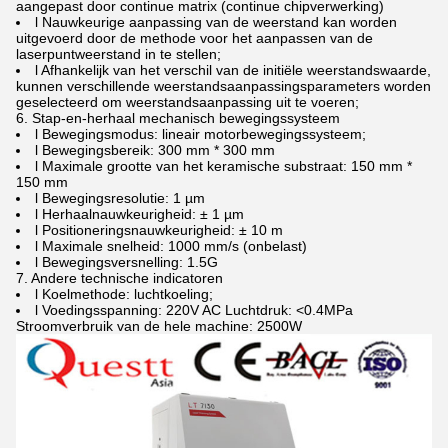
aangepast door continue matrix (continue chipverwerking)
l Nauwkeurige aanpassing van de weerstand kan worden
uitgevoerd door de methode voor het aanpassen van de
laserpuntweerstand in te stellen;
l Afhankelijk van het verschil van de initiële weerstandswaarde,
kunnen verschillende weerstandsaanpassingsparameters worden
geselecteerd om weerstandsaanpassing uit te voeren;
6. Stap-en-herhaal mechanisch bewegingssysteem
l Bewegingsmodus: lineair motorbewegingssysteem;
l Bewegingsbereik: 300 mm * 300 mm
l Maximale grootte van het keramische substraat: 150 mm *
150 mm
l Bewegingsresolutie: 1 µm
l Herhaalnauwkeurigheid: ± 1 µm
l Positioneringsnauwkeurigheid: ± 10 m
l Maximale snelheid: 1000 mm/s (onbelast)
l Bewegingsversnelling: 1.5G
7. Andere technische indicatoren
l Koelmethode: luchtkoeling;
l Voedingsspanning: 220V AC Luchtdruk: <0.4MPa
Stroomverbruik van de hele machine: 2500W