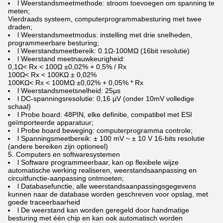
l Weerstandsmeetmethode: stroom toevoegen om spanning te
meten;
Vierdraads systeem, computerprogrammabesturing met twee
draden;
l Weerstandsmeetmodus: instelling met drie snelheden,
programmeerbare besturing;
l Weerstandsmeetbereik: 0.1Ω-100MΩ (16bit resolutie)
l Weerstand meetnauwkeurigheid:
0,1Ω< Rx < 100Ω ±0,02% + 0,5% / Rx
100Ω< Rx < 100KΩ ± 0,02%
100KΩ< Rx < 100MΩ ±0,02% + 0,05% * Rx
l Weerstandsmeetsnelheid: 25µs
l DC-spanningsresolutie: 0,16 µV (onder 10mV volledige
schaal)
l Probe board: 48PIN, elke definitie, compatibel met ESI
geïmporteerde apparatuur;
l Probe board beweging: computerprogramma controle;
l Spanningsmeetbereik: ± 100 mV ~ ± 10 V 16-bits resolutie
(andere bereiken zijn optioneel)
5. Computers en softwaresystemen
l Software programmeerbaar, kan op flexibele wijze
automatische werking realiseren, weerstandsaanpassing en
circuitfunctie-aanpassing ontmoeten;
l Databasefunctie, alle weerstandsaanpassingsgegevens
kunnen naar de database worden geschreven voor opslag, met
goede traceerbaarheid
l De weerstand kan worden geregeld door handmatige
besturing met één chip en kan ook automatisch worden