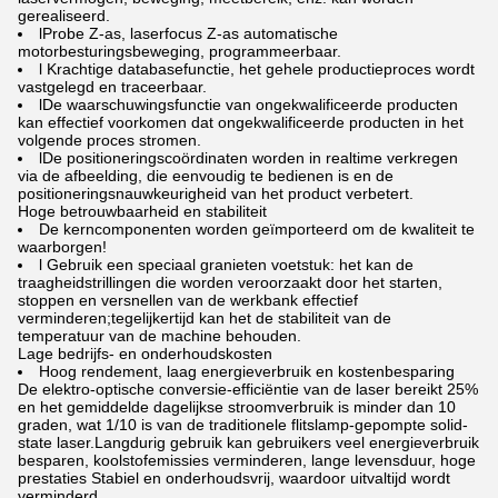
gerealiseerd.
lProbe Z-as, laserfocus Z-as automatische
motorbesturingsbeweging, programmeerbaar.
l Krachtige databasefunctie, het gehele productieproces wordt
vastgelegd en traceerbaar.
lDe waarschuwingsfunctie van ongekwalificeerde producten
kan effectief voorkomen dat ongekwalificeerde producten in het
volgende proces stromen.
lDe positioneringscoördinaten worden in realtime verkregen
via de afbeelding, die eenvoudig te bedienen is en de
positioneringsnauwkeurigheid van het product verbetert.
Hoge betrouwbaarheid en stabiliteit
De kerncomponenten worden geïmporteerd om de kwaliteit te
waarborgen!
l Gebruik een speciaal granieten voetstuk: het kan de
traagheidstrillingen die worden veroorzaakt door het starten,
stoppen en versnellen van de werkbank effectief
verminderen;tegelijkertijd kan het de stabiliteit van de
temperatuur van de machine behouden.
Lage bedrijfs- en onderhoudskosten
Hoog rendement, laag energieverbruik en kostenbesparing
De elektro-optische conversie-efficiëntie van de laser bereikt 25%
en het gemiddelde dagelijkse stroomverbruik is minder dan 10
graden, wat 1/10 is van de traditionele flitslamp-gepompte solid-
state laser.Langdurig gebruik kan gebruikers veel energieverbruik
besparen, koolstofemissies verminderen, lange levensduur, hoge
prestaties Stabiel en onderhoudsvrij, waardoor uitvaltijd wordt
verminderd.