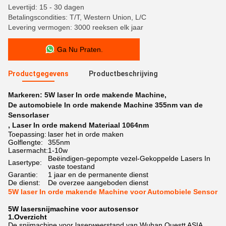
Levertijd: 15 - 30 dagen
Betalingscondities: T/T, Western Union, L/C
Levering vermogen: 3000 reeksen elk jaar
Ga Nu Praten.
Productgegevens
Productbeschrijving
Markeren:
5W laser In orde makende Machine
,
De automobiele In orde makende Machine 355nm van de
Sensorlaser
,
Laser In orde makend Materiaal 1064nm
Toepassing:
laser het in orde maken
Golflengte:
355nm
Lasermacht:
1-10w
Beëindigen-gepompte vezel-Gekoppelde Lasers In
Lasertype:
vaste toestand
Garantie:
1 jaar en de permanente dienst
De dienst:
De overzee aangeboden dienst
5W laser In orde makende Machine voor Automobiele Sensor
5W lasersnijmachine voor autosensor
1.
Overzicht
De snijmachine voor laserweerstand van Wuhan Questt ASIA