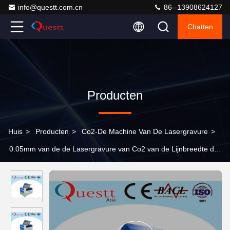
info@questt.com.cn
86--13908624127
Chatten
Producten
Huis
>
Producten
>
Co2-De Machine Van De Lasergravure
>
0.05mm van de de Lasergravure van Co2 van de Lijnbreedte de
Machine 100W voor de Waterkoeling van het Denimleer