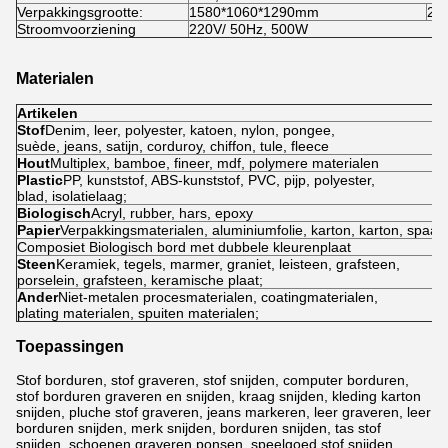
Verpakkingsgrootte:
1580*1060*1290mm
20
Stroomvoorziening
220V/ 50Hz, 500W
Materialen
Artikelen
Stof
Denim, leer, polyester, katoen, nylon, pongee,
suède, jeans, satijn, corduroy, chiffon, tule, fleece
Hout
Multiplex, bamboe, fineer, mdf, polymere materialen
Plastic
PP, kunststof, ABS-kunststof, PVC, pijp, polyester,
blad, isolatielaag;
Biologisch
Acryl, rubber, hars, epoxy
Papier
Verpakkingsmaterialen, aluminiumfolie, karton, karton, spaan
Composiet Biologisch bord met dubbele kleurenplaat
Steen
Keramiek, tegels, marmer, graniet, leisteen, grafsteen,
porselein, grafsteen, keramische plaat;
Ander
Niet-metalen procesmaterialen, coatingmaterialen,
plating materialen, spuiten materialen;
Toepassingen
Stof borduren, stof graveren, stof snijden, computer borduren,
stof borduren graveren en snijden, kraag snijden, kleding karton
snijden, pluche stof graveren, jeans markeren, leer graveren, leer
borduren snijden, merk snijden, borduren snijden, tas stof
snijden, schoenen graveren ponsen, speelgoed stof snijden,