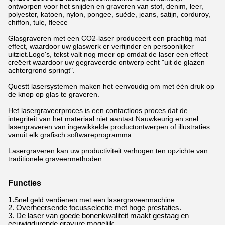
ontworpen voor het snijden en graveren van stof, denim, leer,
polyester, katoen, nylon, pongee, suède, jeans, satijn, corduroy,
chiffon, tule, fleece
Glasgraveren met een CO2-laser produceert een prachtig mat
effect, waardoor uw glaswerk er verfijnder en persoonlijker
uitziet.Logo's, tekst valt nog meer op omdat de laser een effect
creëert waardoor uw gegraveerde ontwerp echt "uit de glazen
achtergrond springt".
Questt lasersystemen maken het eenvoudig om met één druk op
de knop op glas te graveren.
Het lasergraveerproces is een contactloos proces dat de
integriteit van het materiaal niet aantast.Nauwkeurig en snel
lasergraveren van ingewikkelde productontwerpen of illustraties
vanuit elk grafisch softwareprogramma.
Lasergraveren kan uw productiviteit verhogen ten opzichte van
traditionele graveermethoden.
Functies
1.
Snel geld verdienen met een lasergraveermachine.
2. Overheersende focusselectie met hoge prestaties.
3. De laser van goede bonenkwaliteit maakt gestaag en
eeuwigdurende gravure mogelijk.