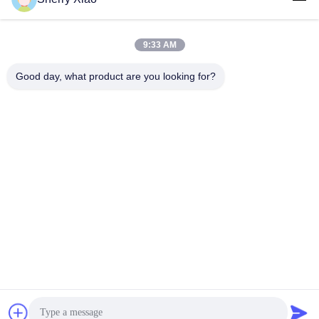
9:33 AM
Good day, what product are you looking for?
Wuhan Questt ASIA Technology Co., Ltd.
info@questt.com.cn
86--13908624127
A7-101, Hangyu-de bouw, Universitair Sc.i van Wuhan &
Technologie-Park, het Meer High-tech Dev van het Oosten.
Streek, Wuhan, Hubei, China
China Goed Kwaliteit Laser schoonmakende machine
Auteursrecht © 2016-2026 Wuhan Questt ASIA Technology
Co., Ltd. Allemaal. Alle rechten voorbehouden.