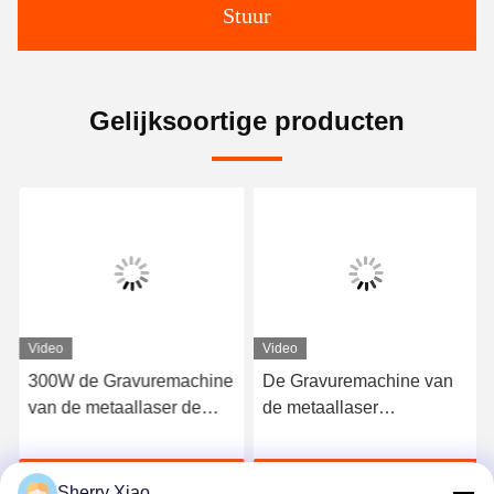
Stuur
Gelijksoortige producten
Video
Video
300W de Gravuremachine
De Gravuremachine van
van de metaallaser de
de metaallaser
Scherpe Glazen buis van
Waterkoeling, de Machine
Waterkoelingsco2
van de de Laserets van
Ga Nu Praten.
Ga Nu Praten.
Hoge snelheidsco2
Sherry Xiao