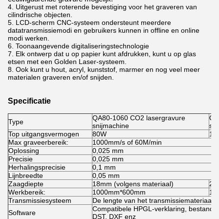
4. Uitgerust met roterende bevestiging voor het graveren van
cilindrische objecten.
5. LCD-scherm CNC-systeem ondersteunt meerdere
datatransmissiemodi en gebruikers kunnen in offline en online
modi werken.
6. Toonaangevende digitaliseringstechnologie
7. Elk ontwerp dat u op papier kunt afdrukken, kunt u op glas
etsen met een Golden Laser-systeem.
8.
Ook kunt u hout, acryl, kunststof, marmer en nog veel meer
materialen graveren en/of snijden.
Specificatie
QA80-1060 CO2 lasergravure
QA
Type
snijmachine
sn
Top uitgangsvermogen
80W
10
Max graveerbereik:
1000mm/s of 60M/min
Oplossing
0,025 mm
Precisie
0,025 mm
Herhalingsprecisie
0,1 mm
Lijnbreedte
0,05 mm
Zaagdiepte
18mm (volgens materiaal)
25
Werkbereik:
1000mm*600mm
13
Transmissiesysteem
De lengte van het transmissiemateriaal is
Compatibele HPGL-verklaring, bestands
Software
DST, DXF enz