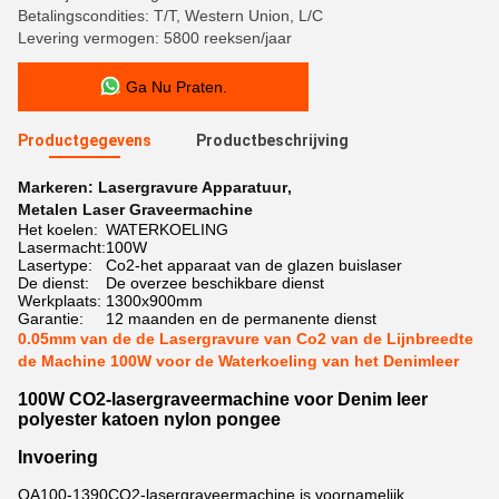
Betalingscondities: T/T, Western Union, L/C
Levering vermogen: 5800 reeksen/jaar
Ga Nu Praten.
Productgegevens
Productbeschrijving
Markeren:
Lasergravure Apparatuur
,
Metalen Laser Graveermachine
Het koelen:
WATERKOELING
Lasermacht:
100W
Lasertype:
Co2-het apparaat van de glazen buislaser
De dienst:
De overzee beschikbare dienst
Werkplaats:
1300x900mm
Garantie:
12 maanden en de permanente dienst
0.05mm van de de Lasergravure van Co2 van de Lijnbreedte
de Machine 100W voor de Waterkoeling van het Denimleer
100W CO2-lasergraveermachine voor Denim leer
polyester katoen nylon pongee
Invoering
QA100-1390
CO2-lasergraveermachine is voornamelijk