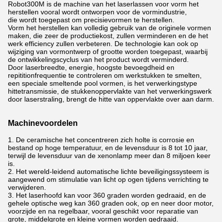
Robot300M is de machine van het laserlassen voor vorm het
herstellen vooral wordt ontworpen voor de vormindustrie,
die wordt toegepast om precisievormen te herstellen.
Vorm het herstellen kan volledig gebruik van de originele vormen
maken, die zeer de productiekost, zullen verminderen en de het
werk efficiency zullen verbeteren. De technologie kan ook op
wijziging van vormontwerp of grootte worden toegepast, waarbij
de ontwikkelingscyclus van het product wordt verminderd.
Door laserbreedte, energie, hoogste bevoegdheid en
repititionfrequentie te controleren om werkstukken te smelten,
een speciale smeltende pool vormen, is het verwerkingstype
hittetransmissie, de stukkenoppervlakte van het verwerkingswerk
door laserstraling, brengt de hitte van oppervlakte over aan darm.
Machinevoordelen
1. De ceramische het concentreren zich holte is corrosie en
bestand op hoge temperatuur, en de levensduur is 8 tot 10 jaar,
terwijl de levensduur van de xenonlamp meer dan 8 miljoen keer
is.
2. Het wereld-leidend automatische lichte beveiligingssysteem is
aangewend om stimulatie van licht op ogen tijdens verrichting te
verwijderen.
3. Het laserhoofd kan voor 360 graden worden gedraaid, en de
gehele optische weg kan 360 graden ook, op en neer door motor,
voorzijde en na regelbaar, vooral geschikt voor reparatie van
grote, middelgrote en kleine vormen worden gedraaid.