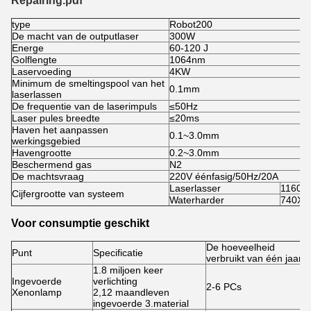
Repairing.pdf
type
Robot200
De macht van de outputlaser
300W
Energe
60-120 J
Golflengte
1064nm
Laservoeding
4KW
Minimum de smeltingspool van het
0.1mm
laserlassen
De frequentie van de laserimpuls
≤50Hz
Laser pules breedte
≤20ms
Haven het aanpassen
0.1~3.0mm
werkingsgebied
Havengrootte
0.2~3.0mm
Beschermend gas
N2
De machtsvraag
220V éénfasig/50Hz/20A
Laserlasser
1160X
Cijfergrootte van systeem
Waterharder
740X6
Voor consumptie geschikt
De hoeveelheid
Punt
Specificatie
verbruikt van één jaar
1.8 miljoen keer
Ingevoerde
verlichting
2-6 PCs
Xenonlamp
2,12 maandleven
ingevoerde 3.material