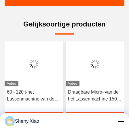
Gelijksoortige producten
Video
Video
60 - 120 j-het
Draagbare Micro- van de
Lassenmachine van de
het Lassenmachine 150W
Juwelenlaser voor Goud,
van de Juwelenlaser
Zilver, het Certificaat van
Laser Solderende
Ga Nu Praten.
Ga Nu Praten.
Staalce
Machine
Sherry Xiao