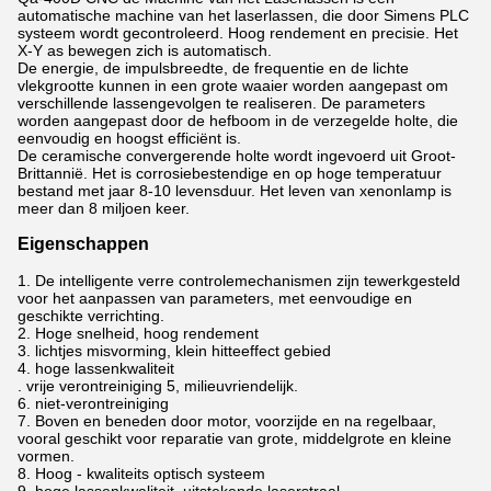
automatische machine van het laserlassen, die door Simens PLC
systeem wordt gecontroleerd. Hoog rendement en precisie. Het
X-Y as bewegen zich is automatisch.
De energie, de impulsbreedte, de frequentie en de lichte
vlekgrootte kunnen in een grote waaier worden aangepast om
verschillende lassengevolgen te realiseren. De parameters
worden aangepast door de hefboom in de verzegelde holte, die
eenvoudig en hoogst efficiënt is.
De ceramische convergerende holte wordt ingevoerd uit Groot-
Brittannië. Het is corrosiebestendige en op hoge temperatuur
bestand met jaar 8-10 levensduur. Het leven van xenonlamp is
meer dan 8 miljoen keer.
Eigenschappen
1. De intelligente verre controlemechanismen zijn tewerkgesteld
voor het aanpassen van parameters, met eenvoudige en
geschikte verrichting.
2. Hoge snelheid, hoog rendement
3. lichtjes misvorming, klein hitteeffect gebied
4. hoge lassenkwaliteit
. vrije verontreiniging 5, milieuvriendelijk.
6.
niet-verontreiniging
7. Boven en beneden door motor, voorzijde en na regelbaar,
vooral geschikt voor reparatie van grote, middelgrote en kleine
vormen.
8.
Hoog - kwaliteits optisch systeem