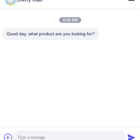
4:26 AM
Good day, what product are you looking for?
Wuhan Questt ASIA Technology Co., Ltd.
info@questt.com.cn
86--13908624127
A7-101, Hangyu-de bouw, Universitair Sc.i van Wuhan &
Technologie-Park, het Meer High-tech Dev van het Oosten.
Streek, Wuhan, Hubei, China
China Goed Kwaliteit Laser schoonmakende machine
Auteursrecht © 2016-2026 Wuhan Questt ASIA Technology
Co., Ltd. Allemaal. Alle rechten voorbehouden.