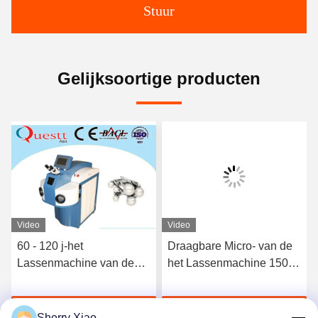
Stuur
Gelijksoortige producten
Video
Video
60 - 120 j-het
Draagbare Micro- van de
Lassenmachine van de
het Lassenmachine 150W
Juwelenlaser voor Goud,
van de Juwelenlaser
Zilver, het Certificaat van
Laser Solderende
Ga Nu Praten.
Ga Nu Praten.
Staalce
Machine
Sherry Xiao