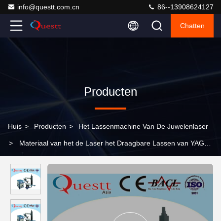
info@questt.com.cn
86--13908624127
Chatten
Producten
Huis
>
Producten
>
Het Lassenmachine Van De Juwelenlaser
>
Materiaal van het de Laser het Draagbare Lassen van YAG
CNC 400W voor Zilveren Juwelen, 1 Jaargarantie