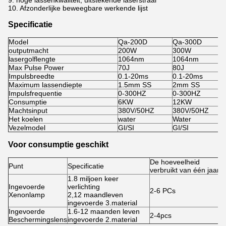
9. hoge lassenkwaliteit, uitstekende laserstraal
10. Afzonderlijke beweegbare werkende lijst
Specificatie
Model
Qa-200D
Qa-300D
outputmacht
200W
300W
lasergolflengte
1064nm
1064nm
Max Pulse Power
70J
80J
Impulsbreedte
0.1-20ms
0.1-20ms
Maximum lassendiepte
1.5mm SS
2mm SS
Impulsfrequentie
0-300HZ
0-300HZ
Consumptie
6KW
12KW
Machtsinput
380V/50HZ
380V/50HZ
Het koelen
water
Water
Vezelmodel
GI/SI
GI/SI
Voor consumptie geschikt
De hoeveelheid
Punt
Specificatie
verbruikt van één jaar
1.8 miljoen keer
Ingevoerde
verlichting
2-6 PCs
Xenonlamp
2,12 maandleven
ingevoerde 3.material
Ingevoerde
1.6-12 maanden leven
2-4pcs
Beschermingslens
ingevoerde 2.material