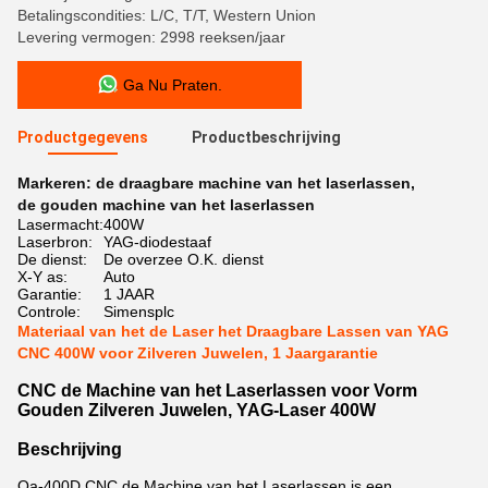
Betalingscondities: L/C, T/T, Western Union
Levering vermogen: 2998 reeksen/jaar
Ga Nu Praten.
Productgegevens
Productbeschrijving
Markeren:
de draagbare machine van het laserlassen
,
de gouden machine van het laserlassen
Lasermacht:
400W
Laserbron:
YAG-diodestaaf
De dienst:
De overzee O.K. dienst
X-Y as:
Auto
Garantie:
1 JAAR
Controle:
Simensplc
Materiaal van het de Laser het Draagbare Lassen van YAG
CNC 400W voor Zilveren Juwelen, 1 Jaargarantie
CNC de Machine van het Laserlassen voor Vorm
Gouden Zilveren Juwelen, YAG-Laser 400W
Beschrijving
Qa-400D CNC de Machine van het Laserlassen is een