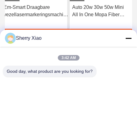
Em-Smart Draagbare
Auto 20w 30w 50w Mini
vezellasermarkeringsmachine
All In One Mopa Fiber
Desktoplasergraver Kleine
Laser Marker Laser
luchtkoeling
Marking Machine
Ga Nu Praten.
Ga Nu Praten.
Sherry Xiao
3:42 AM
Good day, what product are you looking for?
Wuhan Questt ASIA Technology Co., Ltd.
info@questt.com.cn
86--13908624127
A7-101, Hangyu-de bouw, Universitair Sc.i van Wuhan &
Technologie-Park, het Meer High-tech Dev van het Oosten.
Streek, Wuhan, Hubei, China