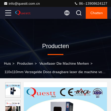
info@questt.com.cn
86--13908624127
Chatten
Producten
Huis
>
Producten
>
Vezellaser Die Machine Merken
>
110x110mm Verzegelde Doos draagbare laser die machine voor
metaal, AC220V 50/60Hz merken