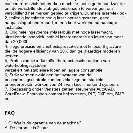
concentreren zich het merken machine, het is geen noodzakelijk
om de verschillende vlak-gebiedslenzen te vervangen om
verschillend het merken gebied te krijgen. Dunnere laservlek ook.
2, volledig ingesloten nodig laser optisch systeem, geen
aanpassing of onderhoud, in een keer werkend na haalbare
installatie.
3, Originele ingevoerde rf-laserbuis met hoge lasermacht,
uitstekende laservlek, stabiel lasergeneratie en leven van meer
dan 20,000h.
4, Hoge precisie en snelheidsprestaties met knipsel & gravure
die, de hogere efficiency van 20% dan gelijkaardige modellen
werken.
5, Professionele industriële thermostatische omloop van
waterkoelingssysteem
verzekert het stabielere lopen en lagere consumptie.
6, Strikt vermenigvuldigen het systeem van de
beschermingscontrole kunnen zeker zijn het stabiele
ononderbroken werken van 24h van laser merkend systeem.
7, Toepassing onder Vensters zetten, steunende AutoCAD,
CorelDraw, Photoshop-compatibel systeem, PLT, DXF om, BMP
enz.
FAQ
1 Q: Wat is de garantie van de machine?
A: De garantie is 2 jaar