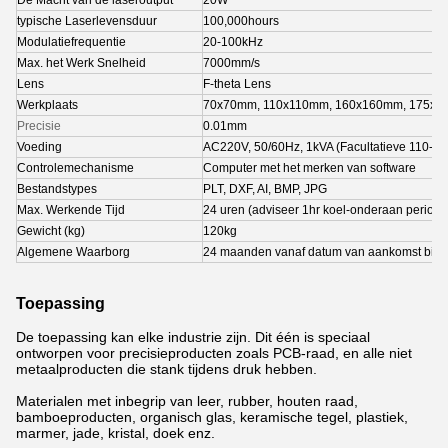
De Macht van de laseroutput
20W
typische Laserlevensduur
100,000hours
Modulatiefrequentie
20-100kHz
Max. het Werk Snelheid
7000mm/s
Lens
F-theta Lens
Werkplaats
70x70mm, 110x110mm, 160x160mm, 175x
Precisie
0.01mm
Voeding
AC220V, 50/60Hz, 1kVA (Facultatieve 110-1
Controlemechanisme
Computer met het merken van software
Bestandstypes
PLT, DXF, AI, BMP, JPG
Max. Werkende Tijd
24 uren (adviseer 1hr koel-onderaan periode
Gewicht (kg)
120kg
Algemene Waarborg
24 maanden vanaf datum van aankomst bij 
Toepassing
De toepassing kan elke industrie zijn. Dit één is speciaal
ontworpen voor precisieproducten zoals PCB-raad, en alle niet
metaalproducten die stank tijdens druk hebben.
Materialen met inbegrip van leer, rubber, houten raad,
bamboeproducten, organisch glas, keramische tegel, plastiek,
marmer, jade, kristal, doek enz.