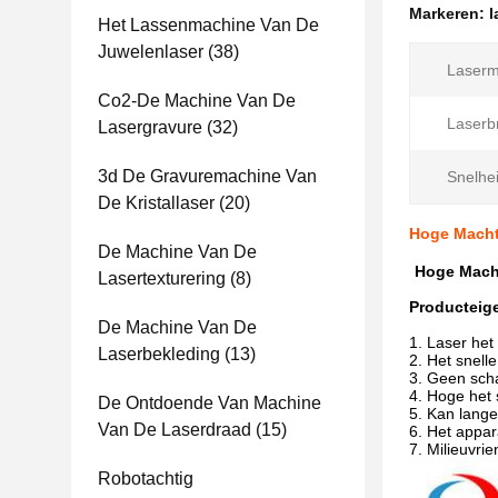
Markeren:
l
Het Lassenmachine Van De
Juwelenlaser
(38)
Laserm
Co2-De Machine Van De
Laserb
Lasergravure
(32)
3d De Gravuremachine Van
Snelhei
De Kristallaser
(20)
Hoge Macht
De Machine Van De
Hoge Macht
Lasertexturering
(8)
Producteig
De Machine Van De
1. Laser het
Laserbekleding
(13)
2. Het snel
3. Geen sch
4. Hoge het 
De Ontdoende Van Machine
5. Kan lange
Van De Laserdraad
(15)
6. Het appar
7. Milieuvri
Robotachtig