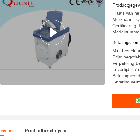
Gebieds 
Productgege
Plaats van h
Merknaam: 
Certificering:
Modelnummer
Betalings- e
Min. bestelaan
Prijs: negotia
Verpakking De
Levertijd: 17
Betalingscond
Levering ver
evens
Productbeschrijving