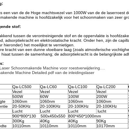
g:
s een van de de Hoge machtsvezel van 1000W van de de laserroest de 
nmakende machine is hoofdzakelijk voor het schoonmaken van zeer gro
gende stof:
akkend tussen de verontreinigende stof en de oppervlakte is hoofdzakelij
d, adsorptiekracht en elektrostatische kracht. Onder hen, zijn de capill
r hieronder) het moeilijkst te vernietigen.
aire kracht van een dunne vloeibare laag (zoals atmosferische vochtighe
e hiaat tussen de samenhang; de adsorptiekracht is de belangrijkste a
s:
aser Schoonmakende Machine voor roestverwijdering….
kende Machine Detailed.pdf van de inleidingslaser
Qa-LC500
Qa-LC60
Qa-LC100
Qa-LC200
Vezel
Vezel
Vezel
Vezel
500W
60W
100W
200W
gte
1060nm
1060nm
1060nm
1060nm
entie
20-50KHz
20-100KHz
20-100KHz
20-100KHz
Lucht
Lucht
Lucht
lucht
900*800*130 500x450x550
800*450*1000mm
300Kg
40Kg
40Kg
90Kg
edte
10110mm
10110mm
10110mm
10170mm