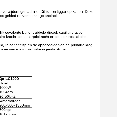
verwijderingsmachine. Dit is een tigger op kanon. Deze
ot gebied en verzoekhoge snelheid.
k covalente band, dubbele dipool, capillaire actie,
aire kracht, de adsorptiekracht en de elektrostatische
id) in het deeltje en de oppervlakte van de primaire laag
dhesie van micronverontreinigende stoffen
Qa-LC1000
Vezel
1000W
1064nm
20-50kHZ
Waterharder
900x800x1300mm
300kgs
10170mm