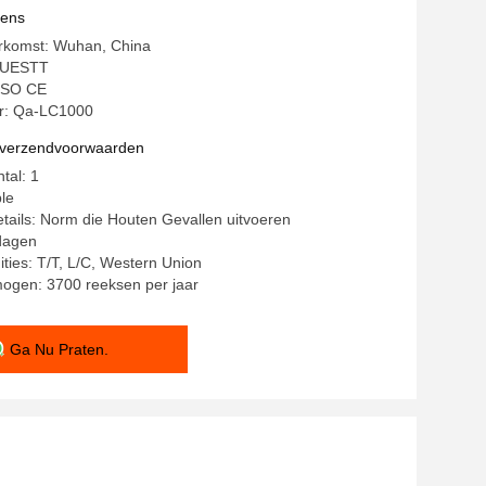
Brede Laserstraal schoonmaken
vens
erkomst: Wuhan, China
QUESTT
 ISO CE
: Qa-LC1000
n verzendvoorwaarden
tal: 1
ble
tails: Norm die Houten Gevallen uitvoeren
 dagen
ities: T/T, L/C, Western Union
mogen: 3700 reeksen per jaar
Ga Nu Praten.