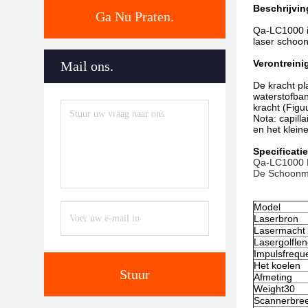
Beschrijvin
Ga Nu Praten.
Qa-LC1000 i
laser schoo
Verontreini
Mail ons.
De kracht pl
waterstofban
kracht (Figuu
Nota: capill
en het klein
Specificatie
Qa-LC1000 L
De Schoonma
Model
Laserbron
Lasermacht
Lasergolflen
Impulsfrequ
Het koelen
Stuur
Afmeting
Weight30
Scannerbre