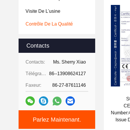
Visite De L'usine
Contrôle De La Qualité
Contacts
Contacts:
Ms. Sherry Xiao
Télégramme:
86--13908624127
Faxeur:
86-27-87611146
S
CE
Number
Parlez Maintenant.
Issue 
Expiry