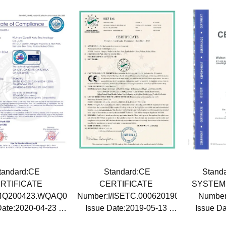
tandard:CE
Standard:CE
Stand
RTIFICATE
CERTIFICATE
SYSTEM
:4Q200423.WQAQ024
Number:I/ISETC.000620190513
Number
Date:2020-04-23
Issue Date:2019-05-13
Issue D
 Date:2025-04-22
Expiry Date:2022-05-12
Expiry D