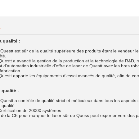
Expiry Date:2020-07-10
e
a qualité :
 Questt est sûr de la qualité supérieure des produits étant le vendeur 
été.
 Questt a avancé la gestion de la production et la technologie de R&D,
t d'automation industrielle d'offre de laser de Questt avec les bras ro
abrication.
 Questt apporte les équipements d'essai avancés de qualité, afin de c
 qualité :
 Questt a contrôle de qualité strict et méticuleux dans tous les aspects 
qualité.
Certification de 20000 systèmes
at de la CE pour marquer le laser sûr de Quess peut exporter vers des 