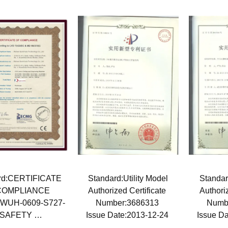
rd:CERTIFICATE
Standard:Utility Model
Standar
COMPLIANCE
Authorized Certificate
Authori
:WUH-0609-S727-
Number:3686313
Numb
SAFETY
Issue Date:2013-12-24
Issue D
Date:2009-08-28