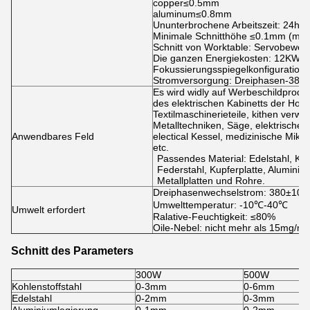
copper≤0.5mm
aluminum≤0.8mm
Ununterbrochene Arbeitszeit: 24h
Minimale Schnitthöhe ≤0.1mm (mate
Schnitt von Worktable: Servobeweg
Die ganzen Energiekosten: 12KW
Fokussierungsspiegelkonfiguration: 
Stromversorgung: Dreiphasen-380
Es wird widly auf Werbeschildproduk
des elektrischen Kabinetts der Hoc
Textilmaschinerieteile, kithen verwe
Metalltechniken, Säge, elektrische T
Anwendbares Feld
electical Kessel, medizinische Mikr
etc.
Passendes Material: Edelstahl, Kohle
Federstahl, Kupferplatte, Aluminiump
Metallplatten und Rohre.
Dreiphasenwechselstrom: 380±10
Umwelttemperatur: -10℃-40℃
Umwelt erfordert
Ralative-Feuchtigkeit: ≤80%
Oile-Nebel: nicht mehr als 15mg/m
Schnitt des Parameters
300W
500W
Kohlenstoffstahl
0-3mm
0-6mm
Edelstahl
0-2mm
0-3mm