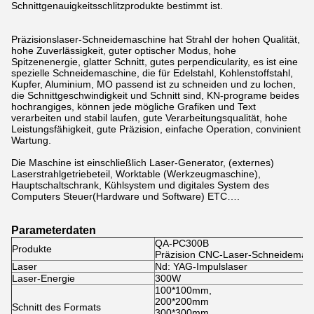
Schnittgenauigkeitsschlitzprodukte bestimmt ist.
Präzisionslaser-Schneidemaschine hat Strahl der hohen Qualität,
hohe Zuverlässigkeit, guter optischer Modus, hohe
Spitzenenergie, glatter Schnitt, gutes perpendicularity, es ist eine
spezielle Schneidemaschine, die für Edelstahl, Kohlenstoffstahl,
Kupfer, Aluminium, MO passend ist zu schneiden und zu lochen,
die Schnittgeschwindigkeit und Schnitt sind, KN-programe beides
hochrangiges, können jede mögliche Grafiken und Text
verarbeiten und stabil laufen, gute Verarbeitungsqualität, hohe
Leistungsfähigkeit, gute Präzision, einfache Operation, convinient
Wartung.
Die Maschine ist einschließlich Laser-Generator, (externes)
Laserstrahlgetriebeteil, Worktable (Werkzeugmaschine),
Hauptschaltschrank, Kühlsystem und digitales System des
Computers Steuer(Hardware und Software) ETC….
Parameterdaten
QA-PC300B
Produkte
Präzision CNC-Laser-Schneidemas
Laser
Nd: YAG-Impulslaser
Laser-Energie
300W
100*100mm,
200*200mm
Schnitt des Formats
300*300mm