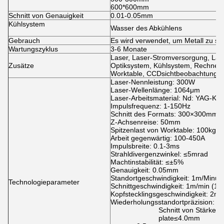
600*600mm
Schnitt von Genauigkeit
0.01-0.05mm
Kühlsystem
Wasser des Abkühlens
Gebrauch
Es wird verwendet, um Metall zu s
Wartungszyklus
3-6 Monate
Laser, Laser-Stromversorgung, Las
Zusätze
Optiksystem, Kühlsystem, Rechners
Worktable, CCDsichtbeobachtungs
Laser-Nennleistung: 300W
Laser-Wellenlänge: 1064μm
Laser-Arbeitsmaterial: Nd: YAG-Krist
Impulsfrequenz: 1-150Hz
Schnitt des Formats: 300×300mm
Z-Achsenreise: 50mm
Spitzenlast von Worktable: 100kg
Arbeit gegenwärtig: 100-450A
Impulsbreite: 0.1-3ms
Strahldivergenzwinkel: ≤5mrad
Machtinstabilität: ≤±5%
Genauigkeit: 0.05mm
Standortgeschwindigkeit: 1m/Minut
Technologieparameter
Schnittgeschwindigkeit: 1m/min (1m
Kopfstecklingsgeschwindigkeit: 2m
Wiederholungsstandortpräzision: 
Schnitt von Stärke: 
plate≤4.0mm