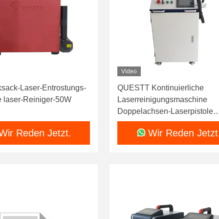
Video
sack-Laser-Entrostungs-
QUESTT Kontinuierliche
 laser-Reiniger-50W
Laserreinigungsmaschine
Doppelachsen-Laserpistole
1500W 2000W Laser Rost F
Wir Reden Jetzt.
Wir Reden Jetzt
Entfernen Langdraht