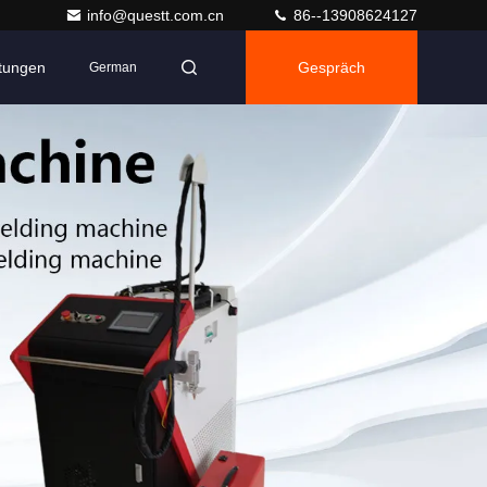
info@questt.com.cn
86--13908624127
ltungen
Gespräch
German