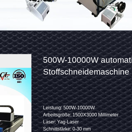
Handrucksack-
500W-10000W automat
Laser-
Stoffschneidemaschine
Entrostungs-
Maschine
laser-
-Entrostungsmaschine
Laser-Energie: 50W
Leistung: 500W-10000W
nder
Zertifikat: CER-ISO SGS
Arbeitsgröße: 1500X3000 Millimeter
Reiniger-
/s
Strahlnbreite: 100mm
Laser: Yag-Laser
50W
Lasersender: Faserlaser-Gerät
Schnittstärke: 0-30 mm