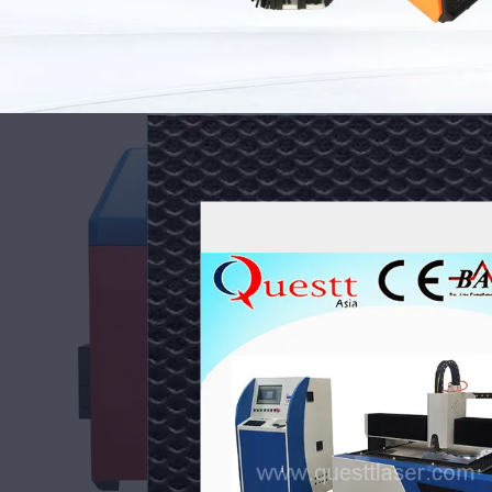
เครื่อง
ทํา
ความ
์
สะอาด
m
เลเซอร์
 2 ปี
ชื่อสินค้า: เครื่องกำจัดสนิมด้
น: 1,064 นาโนเมตร
แหล่งเลเซอร์: แหล่งไฟเบอร์เล
เส้นใย
์: ไฟเบอร์เลเซอร์
ความเร็ว: 0-7000มม./วินาที
กระเป๋า
utput Power
กำลังขับ
: 1500W
ความยาวคลื่นเลเซอร์: 1064