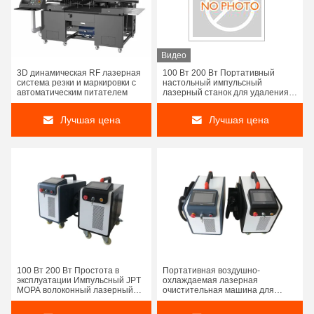
Видео
3D динамическая RF лазерная
100 Вт 200 Вт Портативный
система резки и маркировки с
настольный импульсный
автоматическим питателем
лазерный станок для удаления
ржавчины Портативный
лазерный очиститель
Лучшая цена
Лучшая цена
100 Вт 200 Вт Простота в
Портативная воздушно-
эксплуатации Импульсный JPT
охлаждаемая лазерная
MOPA волоконный лазерный
очистительная машина для
очиститель для удаления
удаления ржавчины, импульсная
ржавчины, краски, очистки
лазерная очистительная