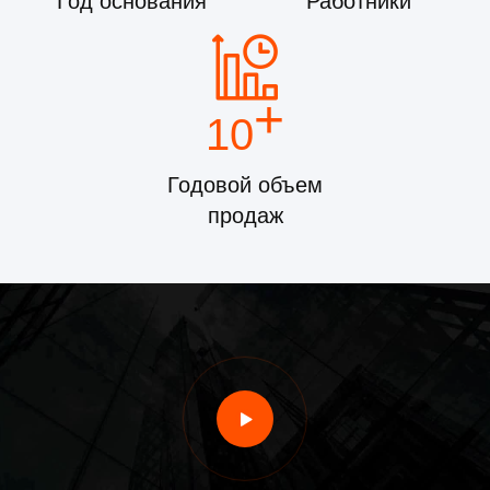
Год основания
Работники
+
10
Годовой объем
продаж