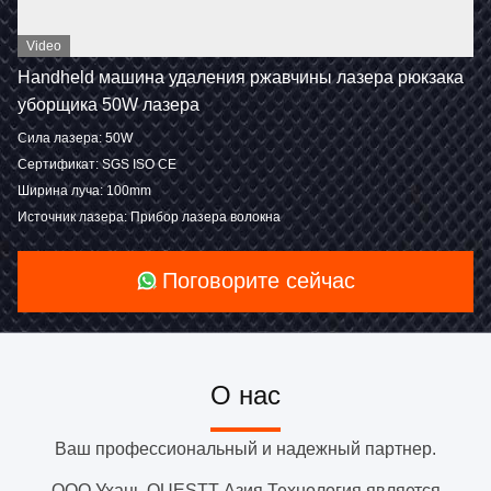
Video
Handheld машина удаления ржавчины лазера рюкзака
уборщика 50W лазера
Сила лазера: 50W
Сертификат: SGS ISO CE
Ширина луча: 100mm
Источник лазера: Прибор лазера волокна
Поговорите сейчас
О нас
Ваш профессиональный и надежный партнер.
ООО Ухань QUESTT Азия Технология является