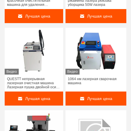
красочная очистительная
ржавчины лазера рюкзака
машина для удаления
уборщика 50W лазера
ржавчины 100 Вт 200 Вт
Лучшая цена
Лучшая цена
Видео
Видео
QUESTT непрерывная
1064 нм лазерная сварочная
лазерная очистная машина
машина
Лазерная пушка двойной оси
1500 Вт 2000 Вт Лазерное
удаление ржавчины краски
Лучшая цена
Лучшая цена
длинный провод