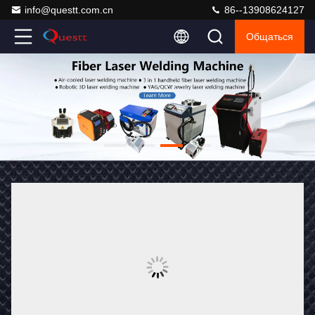
info@questt.com.cn
86--13908624127
Общаться