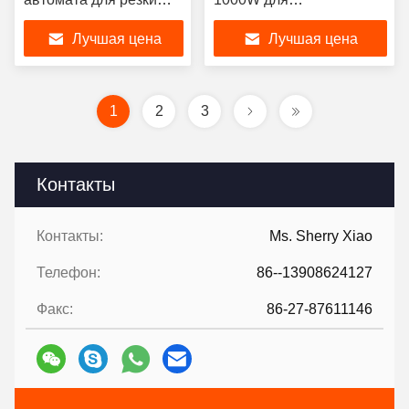
1200x1200mm лазера
металлического листа
Лучшая цена
Лучшая цена
для нержавеющей
стали
1
2
3
Контакты
Контакты:
Ms. Sherry Xiao
Телефон:
86--13908624127
Факс:
86-27-87611146