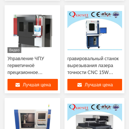
Видео
Управление ЧПУ
гравировальный станок
герметичноё
вырезывания лазера
прецизионное
точности CNC 15W
оборудование для
УЛЬТРАФИОЛЕТОВЫЙ
Лучшая цена
Лучшая цена
лазерной резки для
для стекла PCB
алюминиевых / меди /
углеродистой стали