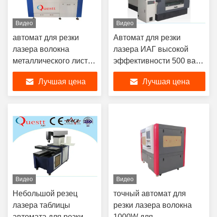
Видео
Видео
автомат для резки
Автомат для резки
лазера волокна
лазера ИАГ высокой
металлического листа
эффективности 500 ватт
высокой точности CNC
для золота/серебра/меди
Лучшая цена
Лучшая цена
резца лазера 1000W
небольшой
Видео
Видео
Небольшой резец
точный автомат для
лазера таблицы
резки лазера волокна
автомата для резки
1000W для