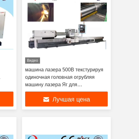
Видео
машина лазера 500В текстурируя
а
одиночная головная огрубляя
машину лазера Яг для
поверхности ролика
Лучшая цена