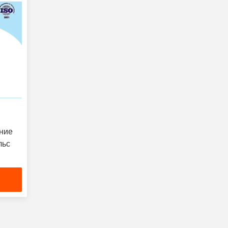
ание
льс