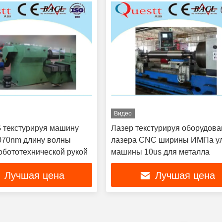
Видео
 текстурируя машину
Лазер текстурируя оборудов
070nm длину волны
лазера CNC ширины ИМПа у
обототехнической рукой
машины 10us для металла
Лучшая цена
Лучшая цена