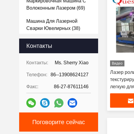
Маркировочная Машина С
Волоконным Лазером
(69)
Машина Для Лазерной
Сварки Ювелирных
(38)
Лазерный Гравировальный
Контакты
Станок СО2
(32)
Лазерный Гравировальный
Контакты:
Ms. Sherry Xiao
Видео
Станок Кристалл 3D
(20)
Лазер рол
Телефон:
86--13908624127
текстурир
Лазерный Станок Для
Факс:
86-27-87611146
легкую для
Текстурирования
(8)
шерохова
Лазерная Наплавка Машина
(13)
Поговорите сейчас
Лазерный Станок Для
Зачистки Проводов
(15)