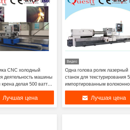
Видео
ика CNC холодный
Одна голова ролик лазерный
уя деятельность машины
станок для текстурирования 
 крена делая 500 ватт
импортированным волоконно
тым
лазерным устройством
Лучшая цена
Лучшая цена