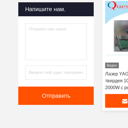
Напишите нам.
Система Роботизации
(19)
Гибочная Машина Письма
Канала
(20)
Машина Утески Лазера
(8)
Видео
Лазер YAG
твердея 1
2000W с р
Отправить