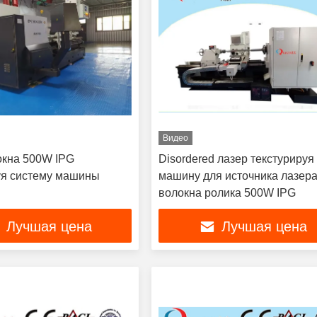
Видео
окна 500W IPG
Disordered лазер текстурируя
уя систему машины
машину для источника лазер
волокна ролика 500W IPG
Лучшая цена
Лучшая цена