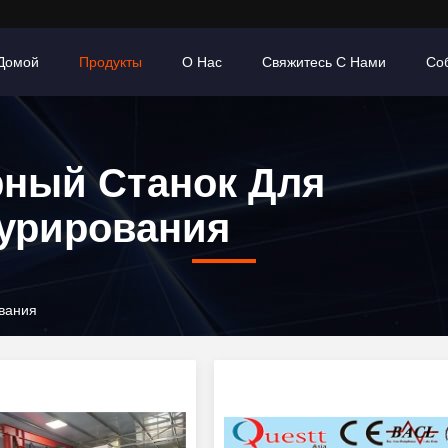
Домой
Продукты
О Нас
Свяжитесь С Нами
Со
рный Станок Для
турирования
ования