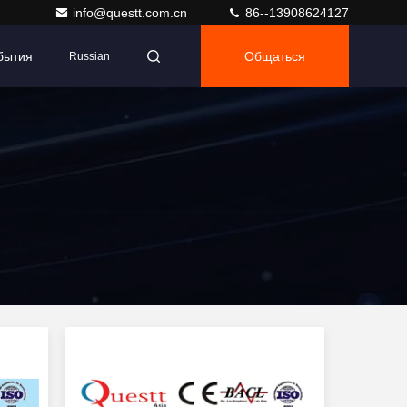
info@questt.com.cn
86--13908624127
бытия
Общаться
Russian