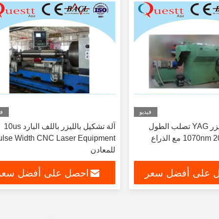
فيديو
في
آلة النسيج بالليزر YAG تصلب الطول
آلة تشكيل بالليزر باللف البارد 10us
الموجي 1070nm 2000W مع الذراع
ulse Width CNC Laser Equipment
للمعادن
 على أفضل سعر
احصل على أفضل سعر