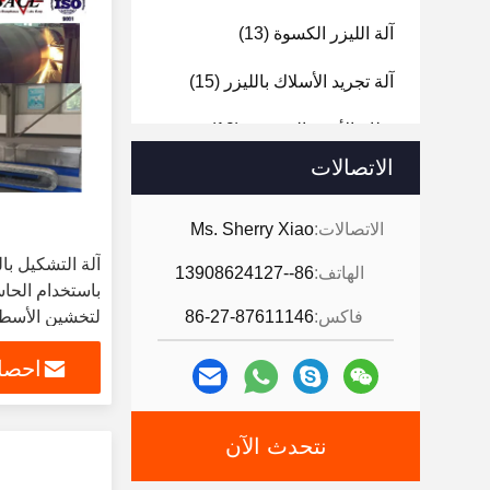
آلة الليزر الكسوة
(13)
آلة تجريد الأسلاك بالليزر
(15)
نظام الأتمتة الروبوتية
(19)
الاتصالات
آلة ثني رسالة القناة
(20)
آلة القطع بالليزر
(8)
الاتصالات:
Ms. Sherry Xiao
آلة التشكيل بال
الهاتف:
86--13908624127
باستخدام الحا
فاكس:
86-27-87611146
لتخشين الأسطوانة 0
احصل
نتحدث الآن