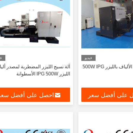
فيديو
في
اف بالليزر 500W IPG
آلة نسيج الليزر المضطربة لمصدر ألي
الليزر IPG 500W الأسطوانة
 على أفضل سعر
احصل على أفضل سعر