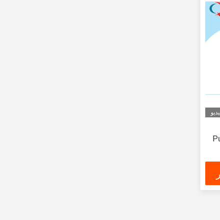
ديو
P