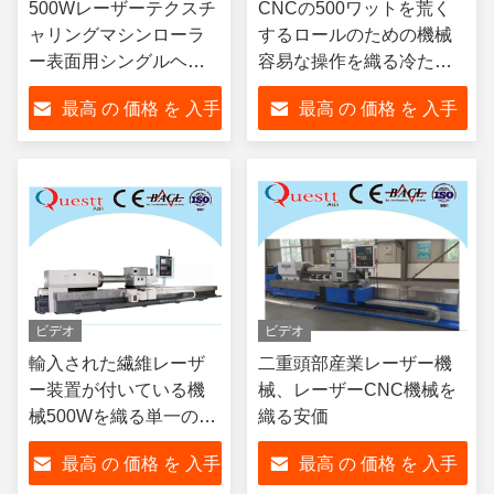
500Wレーザーテクスチ
CNCの500ワットを荒く
ャリングマシンローラ
するロールのための機械
ー表面用シングルヘッ
容易な操作を織る冷たい
ド粗面化Yagレーザーマ
ローラー レーザー
最高 の 価格 を 入手
最高 の 価格 を 入手
シン
する
する
ビデオ
ビデオ
輸入された繊維レーザ
二重頭部産業レーザー機
ー装置が付いている機
械、レーザーCNC機械を
械500Wを織る単一のヘ
織る安価
ッド ローラー レーザー
最高 の 価格 を 入手
最高 の 価格 を 入手