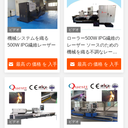
ビデオ
ビデオ
機械システムを織る
ローラー500W IPG繊維の
500W IPG繊維レーザー
レーザー ソースのための
機械を織る不調なレーザ
ー
最高 の 価格 を 入手
最高 の 価格 を 入手
する
する
ビデオ
ビデオ