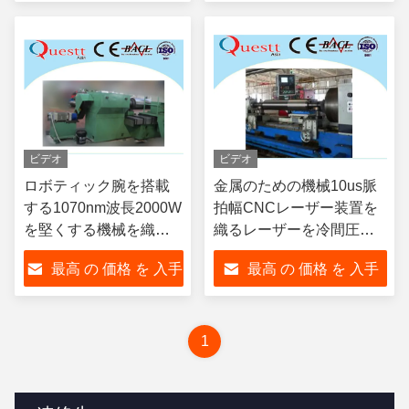
する
する
ビデオ
ビデオ
ロボティック腕を搭載
金属のための機械10us脈
する1070nm波長2000W
拍幅CNCレーザー装置を
を堅くする機械を織る
織るレーザーを冷間圧延
YAGレーザー
しなさい
最高 の 価格 を 入手
最高 の 価格 を 入手
する
する
1