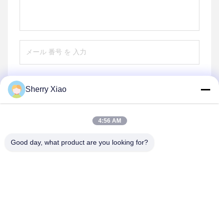
Sherry Xiao
送信する
4:56 AM
Good day, what product are you looking for?
Wuhan Questt ASIA Technology Co., Ltd.
info@questt.com.cn
86--13908624127