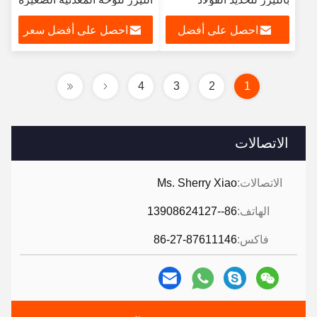
المقاوم للصدأ والألومنيوم
باستخدام الحاسب الآلي
احصل على أفضل
احصل على أفضل سعر
والنحاس
سعر
4
3
2
1
الاتصالات
الاتصالات:
Ms. Sherry Xiao
الهاتف:
86--13908624127
فاكس:
86-27-87611146