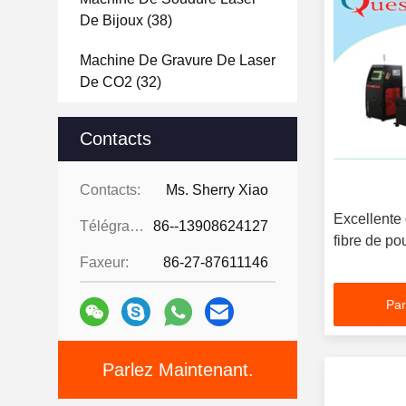
De Bijoux
(38)
Machine De Gravure De Laser
De CO2
(32)
Machine De Gravure Du Laser
Contacts
3d En Cristal
(20)
Laser Donnant À La Machine
Contacts:
Ms. Sherry Xiao
Une Consistance Rugueuse
Excellente
Télégramme:
86--13908624127
(8)
fibre de po
Faxeur:
86-27-87611146
Machine De Revêtement De
Laser
(13)
Par
Machine De Dépouillement
De Fil De Laser
(15)
Parlez Maintenant.
Système Robotique