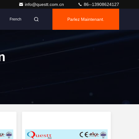
info@questt.com.cn
86--13908624127
Parlez Maintenant.
French
n