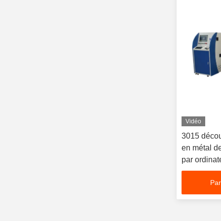
Vidéo
3015 décou
en métal 
par ordina
3000W pour
Par