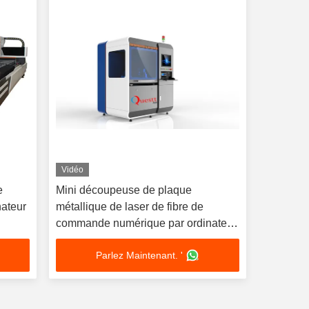
Vidéo
e
Mini découpeuse de plaque
ateur
métallique de laser de fibre de
commande numérique par ordinateur
acier
de 6060 de haute précision
Parlez Maintenant. '
accessoires de bijoux