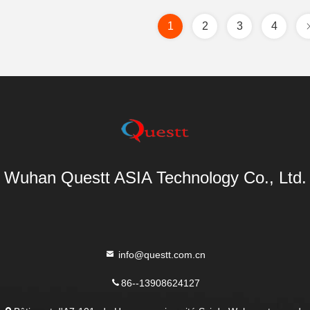
1
2
3
4
Wuhan Questt ASIA Technology Co., Ltd.
info@questt.com.cn
86--13908624127