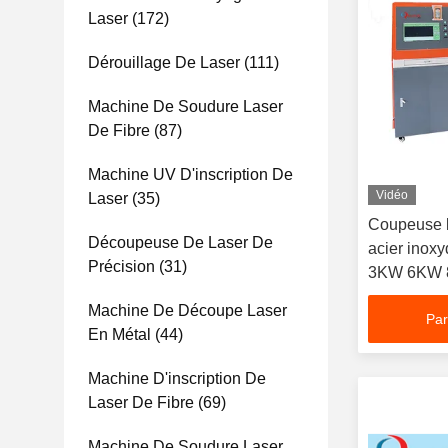
Laser
(172)
Dérouillage De Laser
(111)
Machine De Soudure Laser
De Fibre
(87)
Machine UV D'inscription De
Vidéo
Laser
(35)
Coupeuse la
Découpeuse De Laser De
acier inox
Précision
(31)
3KW 6KW
Machine De Découpe Laser
Par
En Métal
(44)
Machine D'inscription De
Laser De Fibre
(69)
Machine De Soudure Laser