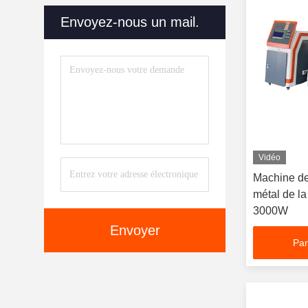
D'automation
(19)
Envoyez-nous un mail.
Machine À Cintrer De Lettre
De Canal
(20)
Machine De Règlage De
Laser
(8)
Vidéo
Machine de
métal de l
3000W
Envoyer
Par