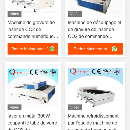
Vidéo
Vidéo
Machine de gravure de
Machine de découpage et
laser de CO2 de
de gravure de laser de
commande numérique
CO2 de commande
par ordinateur 150W
numérique par ordinateur
Parlez Maintenant. '
Parlez Maintenant. '
coupant gravure à l'eau-
pour
forte pour les forces de
l'acrylique/pierre/forces de
défense principale
défense principale/acier
acryliques de pierre
Vidéo
Vidéo
laser en métal 300W
Machine refroidissement
coupant le tube de verre
par l'eau de machine de
de CO2 de
gravure de laser en métal