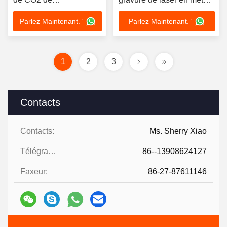
refroidissement par l'eau
et à grande vitesse
Parlez Maintenant. '
Parlez Maintenant. '
de machine de gravure
gravure à l'eau-forte de
laser de CO2
1
2
3
Contacts
Contacts:
Ms. Sherry Xiao
Télégramme:
86--13908624127
Faxeur:
86-27-87611146