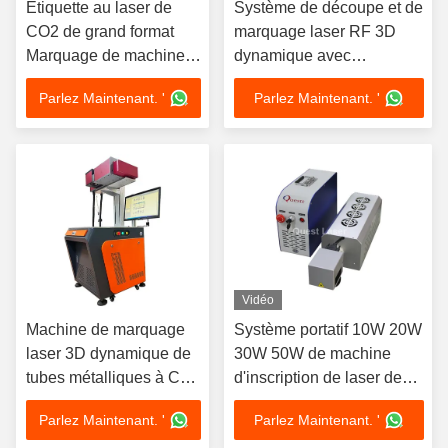
Étiquette au laser de
Système de découpe et de
CO2 de grand format
marquage laser RF 3D
Marquage de machine
dynamique avec
RF Galvo Scanner 3D
alimentateur automatique
Parlez Maintenant. '
Parlez Maintenant. '
Dynamique
Vidéo
Machine de marquage
Système portatif 10W 20W
laser 3D dynamique de
30W 50W de machine
tubes métalliques à CO2
d'inscription de laser de
de 600*600 mm pour
CO2 pour le non-métal
Parlez Maintenant. '
Parlez Maintenant. '
une machine de