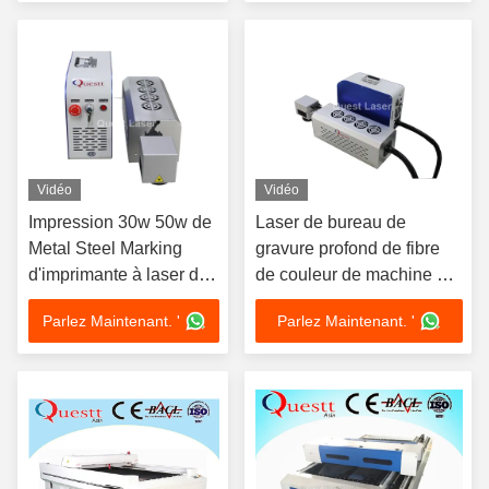
découpe laser de tubes
RF de haute précision
non métallique
Vidéo
Vidéo
Impression 30w 50w de
Laser de bureau de
Metal Steel Marking
gravure profond de fibre
d'imprimante à laser de
de couleur de machine de
fibre de Mini Jewellery
gravure de commande
Parlez Maintenant. '
Parlez Maintenant. '
Co 2
numérique par ordinateur
marquant 20w 100w