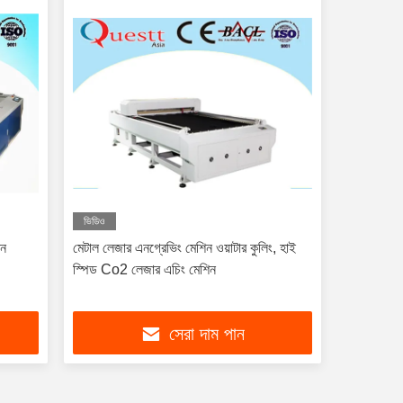
ভিডিও
িন
মেটাল লেজার এনগ্রেভিং মেশিন ওয়াটার কুলিং, হাই
স্পিড Co2 লেজার এচিং মেশিন
সেরা দাম পান