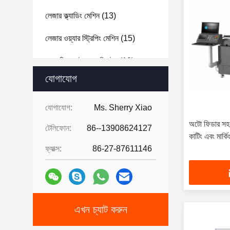
লেজার ক্ল্যাডিং মেশিন
(13)
লেজার ওয়্যার স্ট্রিপিং মেশিন
(15)
রোবোটিক অটোমেশন সিস্টেম
(19)
যোগাযোগ
চ্যানেল লেটার নমন মেশিন
(20)
লেজার ট্রিমিং মেশিন
(8)
যোগাযোগ:
Ms. Sherry Xiao
অটো ফিডার সহ
টেলিফোন:
86--13908624127
কাটিং এবং মার্কি
ফ্যাক্স:
86-27-87611146
এখন চ্যাট করুন