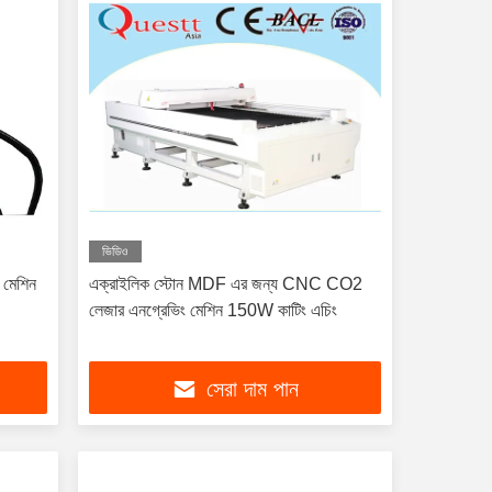
ভিডিও
 মেশিন
এক্রাইলিক স্টোন MDF এর জন্য CNC CO2
লেজার এনগ্রেভিং মেশিন 150W কাটিং এচিং
সেরা দাম পান