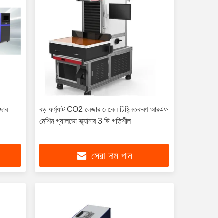
েজার
বড় ফর্ম্যাট CO2 লেজার লেবেল চিহ্নিতকরণ আরএফ
মেশিন গ্যালভো স্ক্যানার 3 ডি গতিশীল
সেরা দাম পান