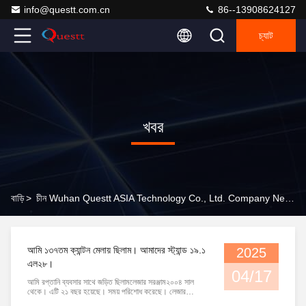
info@questt.com.cn
86--13908624127
চ্যাট
খবর
বাড়ি
>
চীন Wuhan Questt ASIA Technology Co., Ltd. Company News
আমি ১৩৭তম ক্যান্টন মেলায় ছিলাম। আমাদের স্ট্যান্ড ১৯.১
2025
এল২৮।
04/17
আমি রপ্তানি ব্যবসার সাথে জড়িত ছিলামলেজার সরঞ্জাম২০০৪ সাল
থেকে। এটি ২১ বছর হয়েছে। সময় পরিশোধ করেছে। লেজার
ব্যবসাকে এত ভালবাসেন এমন একজন ব্যক্তি হিসাবে, আমি আশা করি