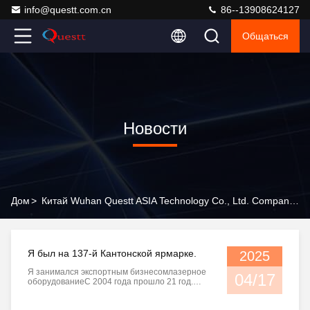
info@questt.com.cn
86--13908624127
Общаться
Новости
Дом
>
Китай Wuhan Questt ASIA Technology Co., Ltd. Company News
Я был на 137-й Кантонской ярмарке.
2025
Я занимался экспортным бизнесомлазерное
04/17
оборудованиеС 2004 года прошло 21 год.
Время окупилось. Как человек, который так
любит лазерный бизнес, я надеюсь, что вы