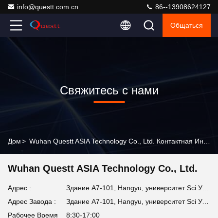
info@questt.com.cn
86--13908624127
Общаться
Свяжитесь с нами
Дом
>
Wuhan Questt ASIA Technology Co., Ltd. Контактная Информация
Wuhan Questt ASIA Technology Co., Ltd.
Адрес :
Здание A7-101, Hangyu, университет Sci Ухань & парк техника, Dev восточного озера высокотехнологичный. Зона, Ухань, Хубэй, Китай
Адрес Завода :
Здание A7-101, Hangyu, университет Sci Ухань & парк техника, Dev восточного озера высокотехнологичный. Зона, Ухань, Хубэй, Китай
Рабочее Время
8:30-17:00