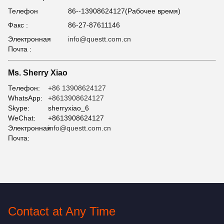
Телефон
86--13908624127(Рабочее время)
Факс :
86-27-87611146
Электронная
info@questt.com.cn
Почта :
Ms. Sherry Xiao
Телефон:
+86 13908624127
WhatsApp:
+8613908624127
Skype:
sherryxiao_6
WeChat:
+8613908624127
Электронная
info@questt.com.cn
Почта:
Contact at Any Time