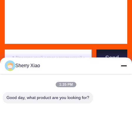
Send
Sherry Xiao
1:35 PM
Good day, what product are you looking for?
Wuhan Questt ASIA Technology Co., Ltd.
info@questt.com.cn
86--13908624127