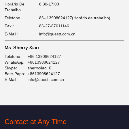
Horário De
8:30-17:00
Trabalho
Telefone
86--13908624127(Horário de trabalho)
Fax :
86-27-87611146
E-Mail :
info@questt.com.cn
Ms. Sherry Xiao
Telefone:
+86 13908624127
WhatsApp:
+8613908624127
Skype:
sherryxiao_6
Bate-Papo:
+8613908624127
E-Mail:
info@questt.com.cn
Contact at Any Time