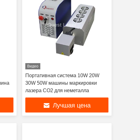
Видео
Портативная система 10W 20W
шина
30W 50W машины маркировки
лазера СО2 для неметалла
Лучшая цена