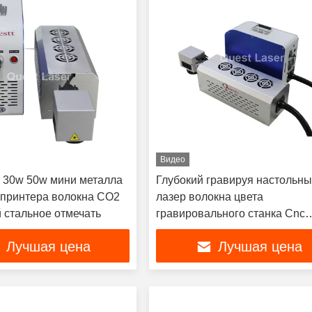
Видео
 30w 50w мини металла
Глубокий гравируя настольн
 принтера волокна СО2
лазер волокна цвета
 стальное отмечать
гравировального станка Cnc
отмечать 20w 100w
Лучшая цена
Лучшая цена