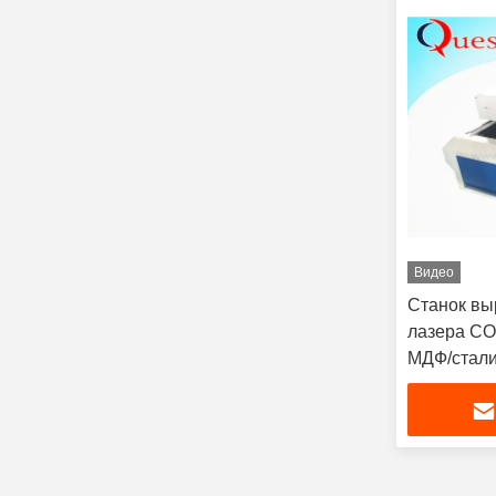
Видео
Станок вы
лазера СО
МДФ/стал