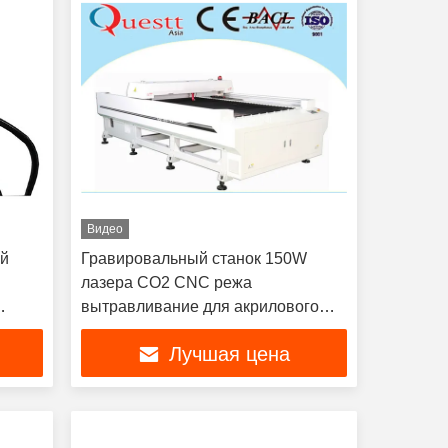
Видео
ый
Гравировальный станок 150W
лазера СО2 CNC режа
вытравливание для акрилового
MDF камня
Лучшая цена