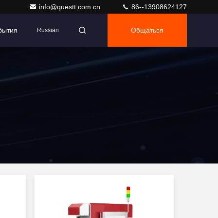
info@questt.com.cn
86--13908624127
бытия
Общаться
Russian