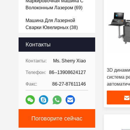
Маркировочная Машина С
Волоконным Лазером
(69)
Машина Для Лазерной
Сварки Ювелирных
(38)
Лазерный Гравировальный
Контакты
Станок СО2
(32)
Лазерный Гравировальный
Контакты:
Ms. Sherry Xiao
Станок Кристалл 3D
(20)
3D динами
Телефон:
86--13908624127
система ре
Лазерный Станок Для
Факс:
86-27-87611146
автоматич
Текстурирования
(8)
Лазерная Наплавка Машина
(13)
Поговорите сейчас
Лазерный Станок Для
Зачистки Проводов
(15)