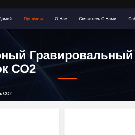
Домой
Продукты
О Нас
Свяжитесь С Нами
Со
рный Гравировальный
ок СО2
ок СО2