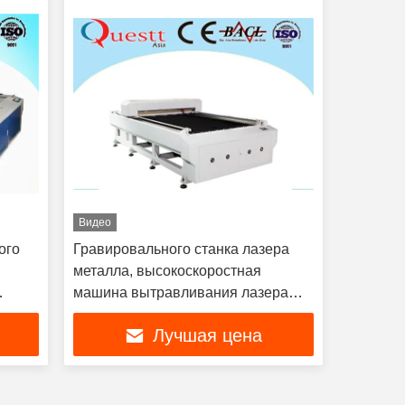
Видео
ого
Гравировального станка лазера
металла, высокоскоростная
машина вытравливания лазера
СО2
Лучшая цена