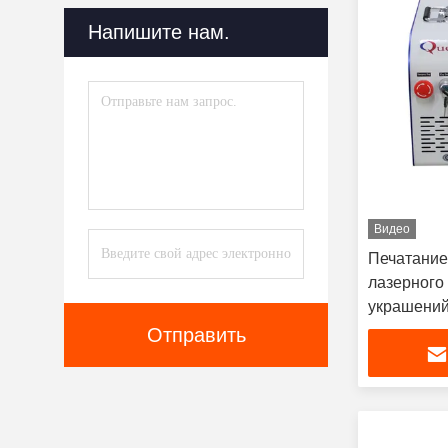
Напишите нам.
Система Роботизации
(19)
Гибочная Машина Письма
Канала
(20)
Машина Утески Лазера
(8)
Видео
Печатание
лазерного
украшений
Отправить