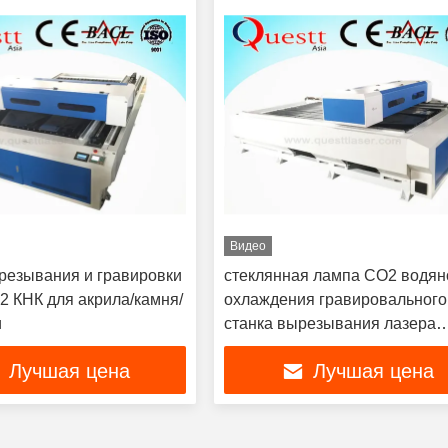
Видео
резывания и гравировки
стеклянная лампа СО2 водян
2 КНК для акрила/камня/
охлаждения гравировального
и
станка вырезывания лазера
металла 300W
Лучшая цена
Лучшая цена