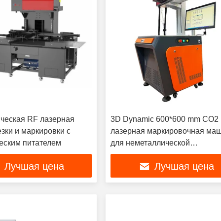
ческая RF лазерная
3D Dynamic 600*600 mm CO2
зки и маркировки с
лазерная маркировочная ма
еским питателем
для неметаллической
высокоточной RF лазерной
Лучшая цена
Лучшая цена
режущей машины