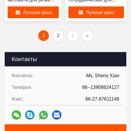
лазера волокна робота
установки собирать на
Лучшая цена
Лучшая цена
шлема 2KW 3KW 3D
производственную
линию
1
2
Контакты
Контакты:
Ms. Sherry Xiao
Телефон:
86--13908624127
Факс:
86-27-87611146