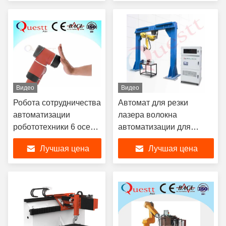
промышленных
автоматизации
сваривая
Видео
Видео
Робота сотрудничества
Автомат для резки
автоматизации
лазера волокна
робототехники 6 осей
автоматизации для
длина 924mm руки
резца лазера робота 3D
Лучшая цена
Лучшая цена
касания
шлема 2KW 3KW
промышленного
человеческая