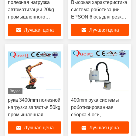
полезная нагрузка
Высокая характеристика
автоматизации 20kg
система роботизации
промышленного
EPSON 6 ось для резки /
робота руки 2591mm
транспортировки
Лучшая цена
Лучшая цена
для транспортировать
вырезывание
Видео
рука 3400mm полезной
400mm рука системы
нагрузки запястья 50kg
роботизированная
промышленная
сборка 4 оси,
робототехническая, 6
настольный топ
Лучшая цена
Лучшая цена
роботов оси
промышленной роботы