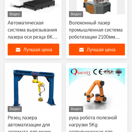
Видео
Видео
Автоматическая
Волоконный лазер
система вырезывания
промышленная система
лазера оси резца 6KW
роботизации 2100мм
3KW 3D 5 лазера
рука для металла /
Лучшая цена
Лучшая цена
волокна
неметаллических
Видео
Видео
Резец лазера
рука робота полезной
автоматизации для
нагрузки 5Kg
автомата для резки
сотрудническая для