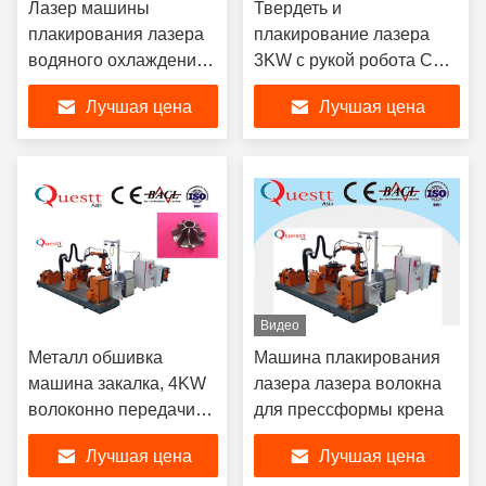
Лазер машины
Твердеть и
плакирования лазера
плакирование лазера
водяного охлаждения
3KW с рукой робота CNC
YAG гася с
для материалов металла
Лучшая цена
Лучшая цена
поворачивает таблицу
Видео
Металл обшивка
Машина плакирования
машина закалка, 4KW
лазера лазера волокна
волоконно передачи
для прессформы крена
лазерной наплавки
Лучшая цена
Лучшая цена
оборудование