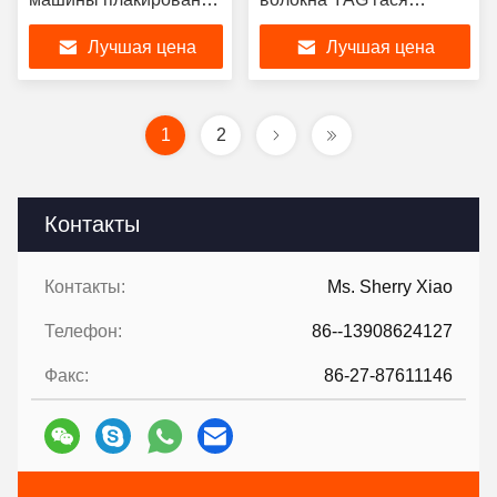
лазера металла
водяное охлаждение с
Лучшая цена
Лучшая цена
волокна 3KW с
роботом
робототехнической
рукой
1
2
Контакты
Контакты:
Ms. Sherry Xiao
Телефон:
86--13908624127
Факс:
86-27-87611146