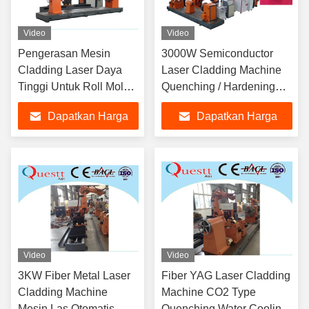
Video
Video
Pengerasan Mesin
3000W Semiconductor
Cladding Laser Daya
Laser Cladding Machine
Tinggi Untuk Roll Mold
Quenching / Hardening
Shaft 48 HRC
Untuk Roller Mold
Dapatkan Harga
Dapatkan Harga
Terbaik
Terbaik
Video
Video
3KW Fiber Metal Laser
Fiber YAG Laser Cladding
Cladding Machine
Machine CO2 Type
Mesin Las Otomatis
Quenching Water Cooling