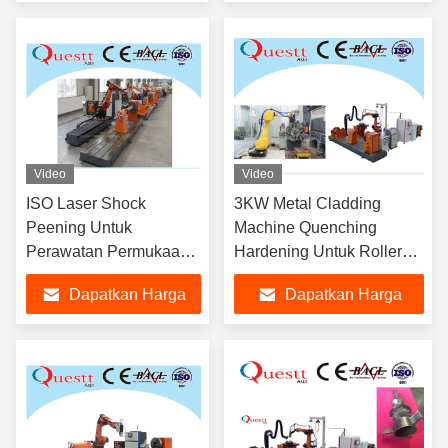
Terbaik
Terbaik
Video
Video
ISO Laser Shock
3KW Metal Cladding
Peening Untuk
Machine Quenching
Perawatan Permukaan
Hardening Untuk Roller
3KW LaserLine
Mold Shaft
Dapatkan Harga
Dapatkan Harga
Harhening Ship / Train /
Car Hub
Terbaik
Terbaik