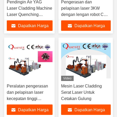
Pendingin Air YAG
Pengerasan dan
Laser Cladding Machine
pelapisan laser 3KW
Laser Quenching
dengan lengan robot CNC
Dengan Rotate Table
untuk Bahan Logam
Dapatkan Harga
Dapatkan Harga
Terbaik
Terbaik
Video
Peralatan pengerasan
Mesin Laser Cladding
dan pelapisan laser
Serat Laser Untuk
kecepatan tinggi
Cetakan Gulung
IPG/Laserline untuk
Dapatkan Harga
Dapatkan Harga
poros/pisau