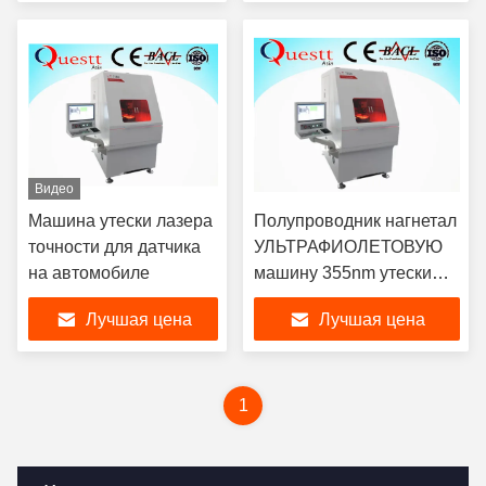
Видео
Машина утески лазера
Полупроводник нагнетал
точности для датчика
УЛЬТРАФИОЛЕТОВУЮ
на автомобиле
машину 355nm утески
лазера охлаженное
Лучшая цена
Лучшая цена
воздухом
1