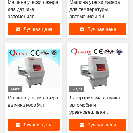
Машина утески лазера
Машина утески лазера
для датчика
для температуры
автомобиля
автомобильной
промышленности/
Лучшая цена
Лучшая цена
располагая датчика
Видео
Видео
Машина утески лазера
Лазер фильма датчика
датчика корабля
автомобиля
уравновешивая
полотенце microfiber
Лучшая цена
Лучшая цена