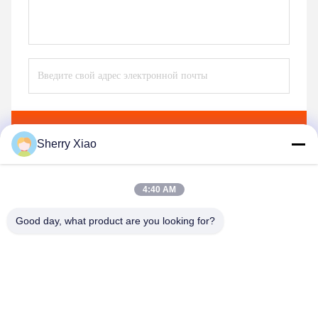
Отправить
Sherry Xiao
4:40 AM
Good day, what product are you looking for?
Wuhan Questt ASIA Technology Co., Ltd.
info@questt.com.cn
86--13908624127