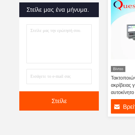
Αυτοματοποίησης
(19)
Στείλε μας ένα μήνυμα.
Κάμπτοντας Μηχανή
Επιστολών Καναλιών
(20)
Τακτοποιώντας Μηχανή Λέιζερ
(8)
Βίντεο
Τακτοποιών
ακρίβειας 
αυτοκίνητο
Στείλε
Βρεί