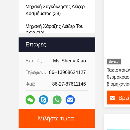
Μηχανή Συγκόλλησης Λέιζερ
Κοσμήματος
(38)
Μηχανή Χάραξης Λέιζερ Του
CO2
(32)
Επαφές
Τρισδιάστατη Μηχανή
Χάραξης Λέιζερ Κρυστάλλου
(20)
Επαφές:
Ms. Sherry Xiao
Βίντεο
Τακτοποιών
Τηλεφώνημα:
86--13908624127
Μηχανή Ύφανσης Λέιζερ
(8)
θερμοκρασί
Φαξ:
86-27-87611146
βιομηχανία
Μηχανή Επένδυσης Λέιζερ
αισθητήρα
(13)
Βρεί
Γδύνοντας Μηχανή Καλωδίων
Λέιζερ
(15)
Μιλήστε τώρα.
Ρομποτικό Σύστημα