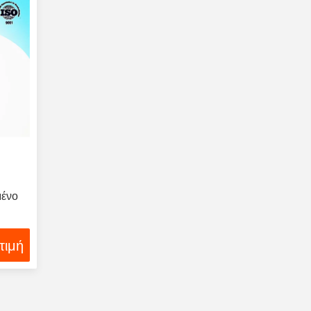
μένο
τιμή