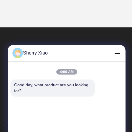
Sherry Xiao
4:00 AM
Good day, what product are you looking 
Γρήγοροι Σύνδεσμοι
for?
Προφίλ εταιρείας
Επισκεψή εργοστασίου
Έλεγχος ποιότητας