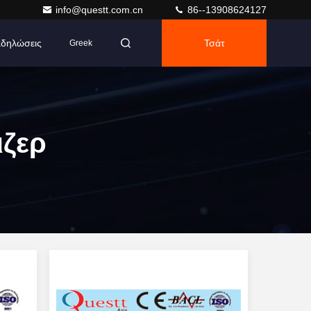
info@questt.com.cn
86--13908624127
δηλώσεις
Τσάτ
Greek
ιζερ