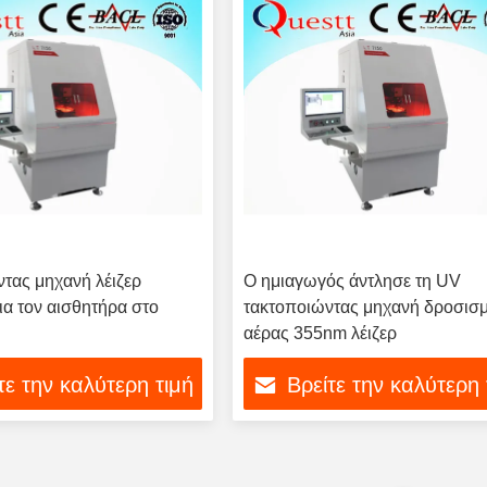
τας μηχανή λέιζερ
Ο ημιαγωγός άντλησε τη UV
για τον αισθητήρα στο
τακτοποιώντας μηχανή δροσισ
αέρας 355nm λέιζερ
τε την καλύτερη τιμή
Βρείτε την καλύτερη 