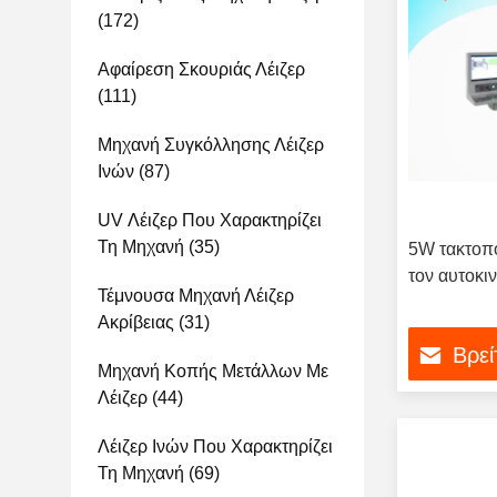
(172)
Αφαίρεση Σκουριάς Λέιζερ
(111)
Μηχανή Συγκόλλησης Λέιζερ
Ινών
(87)
UV Λέιζερ Που Χαρακτηρίζει
Τη Μηχανή
(35)
5W τακτοπο
τον αυτοκι
Τέμνουσα Μηχανή Λέιζερ
Ακρίβειας
(31)
Βρεί
Μηχανή Κοπής Μετάλλων Με
Λέιζερ
(44)
Λέιζερ Ινών Που Χαρακτηρίζει
Τη Μηχανή
(69)