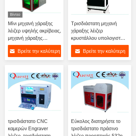
Βίντεο
Μίνι μηχανή χάραξης
Τρισδιάστατη μηχανή
λέιζερ υψηλής ακρίβειας,
χάραξης λέιζερ
μηχανή χάραξης
κρυστάλλου υπολογιστών
υπολογιστών γραφείου
γραφείου
Βρείτε την καλύτερη
Βρείτε την καλύτερη
με τον έλεγχο PC
150x200x100mm μέγεθος
με το γρήγορο ανιχνευτή
τιμή
τιμή
τρισδιάστατο CNC
Εύκολος διατηρήστε το
καμερών Engraver
τρισδιάστατο πράσινο
λέιζερ, τρισδιάστατη
λέιζερ προοπτικής 532nm