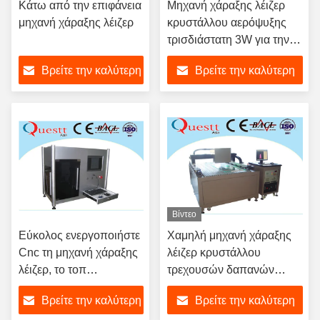
Κάτω από την επιφάνεια
Μηχανή χάραξης λέιζερ
μηχανή χάραξης λέιζερ
κρυστάλλου αερόψυξης
τρισδιάστατη 3W για την
παραγωγή πορτρέτου
Βρείτε την καλύτερη
Βρείτε την καλύτερη
τιμή
τιμή
Βίντεο
Εύκολος ενεργοποιήστε
Χαμηλή μηχανή χάραξης
Cnc τη μηχανή χάραξης
λέιζερ κρυστάλλου
λέιζερ, το τοπ
τρεχουσών δαπανών
τρισδιάστατο σταύλο
τρισδιάστατη 0.070.12mm
Βρείτε την καλύτερη
Βρείτε την καλύτερη
μηχανών χαρακτικής
χαράσσοντας πίσσα