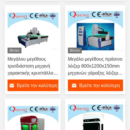
λέιζερ
σημείων
τιμή
τιμή
Βίντεο
Βίντεο
Μεγάλου μεγέθους
Μεγάλο μεγέθους πράσινο
τρισδιάστατη μηχανή
λέιζερ 800x1200x150mm
χαρακτικής κρυστάλλου
μηχανών χάραξης λέιζερ
λέιζερ 3 Watt με πράσινη
κρυστάλλου γυαλιού
Βρείτε την καλύτερη
Βρείτε την καλύτερη
απεικόνιση λέιζερ
τρισδιάστατο 3W
τιμή
τιμή