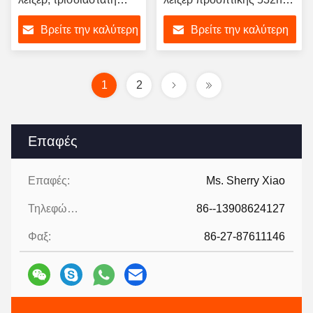
καμερών πράσινη
της Νίκαιας μηχανών
Βρείτε την καλύτερη
Βρείτε την καλύτερη
μηχανή χάραξης λέιζερ
χάραξης λέιζερ
μικρή
κρυστάλλου
τιμή
τιμή
1
2
Επαφές
Επαφές:
Ms. Sherry Xiao
Τηλεφώνημα:
86--13908624127
Φαξ:
86-27-87611146