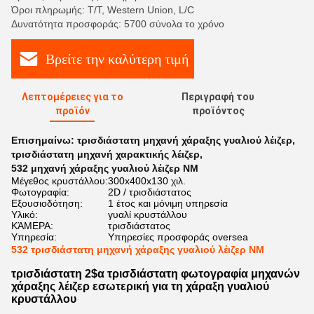
Όροι πληρωμής: T/T, Western Union, L/C
Δυνατότητα προσφοράς: 5700 σύνολα το χρόνο
Βρείτε την καλύτερη τιμή
Λεπτομέρειες για το
Περιγραφή του
προϊόν
προϊόντος
Επισημαίνω:
τρισδιάστατη μηχανή χάραξης γυαλιού λέιζερ
,
τρισδιάστατη μηχανή χαρακτικής λέιζερ
,
532 μηχανή χάραξης γυαλιού λέιζερ NM
Μέγεθος κρυστάλλου:
300x400x130 χιλ.
Φωτογραφία:
2D / τρισδιάστατος
Εξουσιοδότηση:
1 έτος και μόνιμη υπηρεσία
Υλικό:
γυαλί κρυστάλλου
ΚΆΜΕΡΑ:
τρισδιάστατος
Υπηρεσία:
Υπηρεσίες προσφοράς oversea
532 τρισδιάστατη μηχανή χάραξης γυαλιού λέιζερ NM
τρισδιάστατη 2$α τρισδιάστατη φωτογραφία μηχανών
χάραξης λέιζερ εσωτερική για τη χάραξη γυαλιού
κρυστάλλου