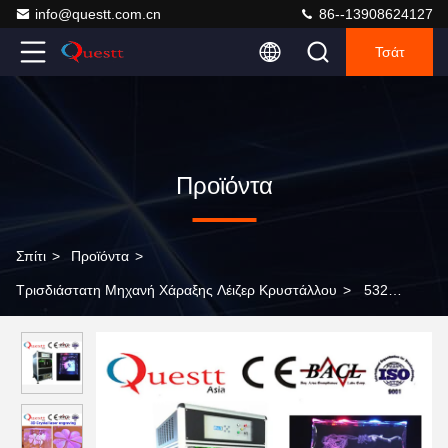
info@questt.com.cn
86--13908624127
Τσάτ
Προϊόντα
Σπίτι
>
Προϊόντα
>
Τρισδιάστατη Μηχανή Χάραξης Λέιζερ Κρυστάλλου
>
532
τρισδιάστατη μηχανή χάραξης γυαλιού λέιζερ NM