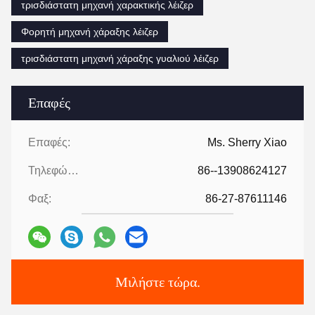
τρισδιάστατη μηχανή χαρακτικής λέιζερ
Φορητή μηχανή χάραξης λέιζερ
τρισδιάστατη μηχανή χάραξης γυαλιού λέιζερ
Επαφές
Επαφές:
Ms. Sherry Xiao
Τηλεφώνημα:
86--13908624127
Φαξ:
86-27-87611146
Μιλήστε τώρα.