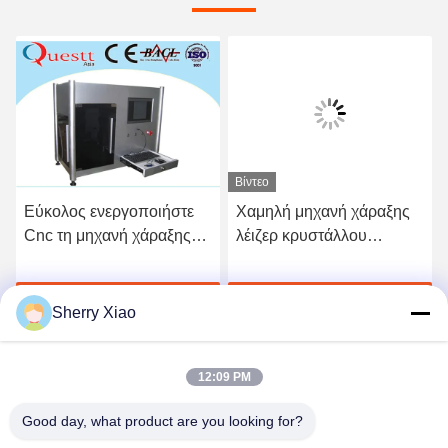
Βίντεο
Εύκολος ενεργοποιήστε
Χαμηλή μηχανή χάραξης
Cnc τη μηχανή χάραξης
λέιζερ κρυστάλλου
λέιζερ, το τοπ
τρεχουσών δαπανών
τρισδιάστατο σταύλο
τρισδιάστατη 0.070.12mm
ή
Βρείτε την καλύτερη τιμή
Βρείτε την καλύτερη τιμή
μηχανών χαρακτικής
χαράσσοντας πίσσα
Sherry Xiao
λέιζερ
σημείων
12:09 PM
Good day, what product are you looking for?