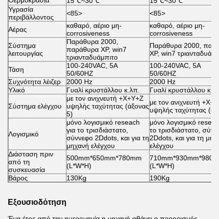
15℃~30℃
15℃~30℃
Υγρασία
<85>
<85>
περιβάλλοντος
καθαρό, αέριο μη-
καθαρό, αέριο μη-
Αέρας
corrosiveness
corrosiveness
Παράθυρα 2000,
Σύστημα
Παράθυρα 2000, παρ
παράθυρα XP, win7
λειτουργίας
XP, win7 τριανταδυάμπ
τριανταδυάμπιτο
100-240VAC, 5A
100-240VAC, 5A
Τάση
50/60HZ
50/60HZ
Συχνότητα λέιζερ
2000 Hz
2000 Hz
Υλικό
Γυαλί κρυστάλλου κ.λπ.
Γυαλί κρυστάλλου κ.λ
με τον ανιχνευτή +X+Y+Z
με τον ανιχνευτή +X+
Σύστημα ελέγχου
υψηλής ταχύτητας (άξονας
υψηλής ταχύτητας (άξ
5)
μόνο λογισμικό reseach
μόνο λογισμικό reseac
για το τρισδιάστατο,
το τρισδιάστατο, σύνν
Λογισμικό
σύννεφο 2Ddots, και για τη
2Ddots, και για τη μηχ
μηχανή ελέγχου
ελέγχου
Διάσταση πριν
500mm*650mm*780mm
710mm*930mm*980
από τη
(L*W*H)
(L*W*H)
συσκευασία
Βάρος
130Kg
190Kg
Εξουσιοδότηση
Ένα έτος από την ημερομηνία η μηχανή φθάνει ο προορισμός