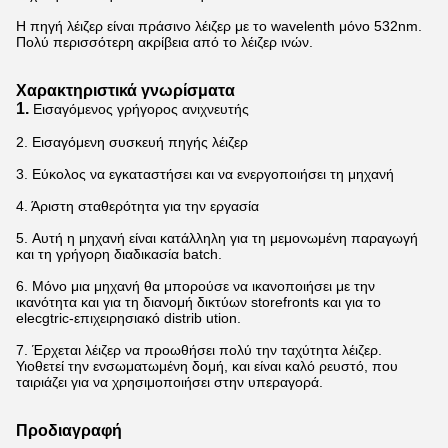
Η πηγή λέιζερ είναι πράσινο λέιζερ με το wavelenth μόνο 532nm.
Πολύ περισσότερη ακρίβεια από το λέιζερ ινών.
Χαρακτηριστικά γνωρίσματα
1.
Εισαγόμενος
γρήγορος ανιχνευτής
2.
Εισαγόμενη συσκευή πηγής λέιζερ
3. Εύκολος να εγκαταστήσει και να ενεργοποιήσει τη μηχανή
4. Άριστη σταθερότητα για την εργασία
5.
Αυτή η μηχανή είναι κατάλληλη για τη μεμονωμένη παραγωγή
και τη γρήγορη διαδικασία batch.
6. Μόνο μια μηχανή θα μπορούσε να ικανοποιήσει με την
ικανότητα και για τη διανομή δικτύων storefronts και για το
elecgtric-επιχειρησιακό distrib ution.
7. Έρχεται λέιζερ να προωθήσει πολύ την ταχύτητα λέιζερ.
Υιοθετεί την ενσωματωμένη δομή, και είναι καλό ρευστό, που
ταιριάζει για να χρησιμοποιήσει στην υπεραγορά.
Προδιαγραφή