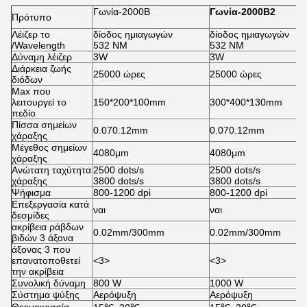
Γωνία-2000B
Γωνία-2000B2
Πρότυπο
Λέιζερ το
δίοδος ημιαγωγών
δίοδος ημιαγωγών
/Wavelength
532 NM
532 NM
Δύναμη λέιζερ
3W
3W
Διάρκεια ζωής
25000 ώρες
25000 ώρες
διόδων
Max που
λειτουργεί το
150*200*100mm
300*400*130mm
πεδίο
Πίσσα σημείων
0.070.12mm
0.070.12mm
χάραξης
Μέγεθος σημείων
4080μm
4080μm
χάραξης
Ανώτατη ταχύτητα
2500 dots/s
2500 dots/s
χάραξης
3800 dots/s
3800 dots/s
Ψήφισμα
800-1200 dpi
800-1200 dpi
Επεξεργασία κατά
ναι
ναι
δεσμίδες
ακρίβεια ράβδων
0.02mm/300mm
0.02mm/300mm
βιδών 3 άξονα
άξονας 3 που
επανατοποθετεί
<3>
<3>
την ακρίβεια
Συνολική δύναμη
800 W
1000 W
Σύστημα ψύξης
Αερόψυξη
Αερόψυξη
Θερμοκρασία