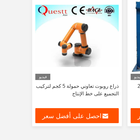
ديو
فيديو
تة الليزر القاطع للخوذة 2KW 3KW
ذراع روبوت تعاوني حمولة 5 كجم لتركيب
التجميع على خط الإنتاج
احصل على أفضل سعر