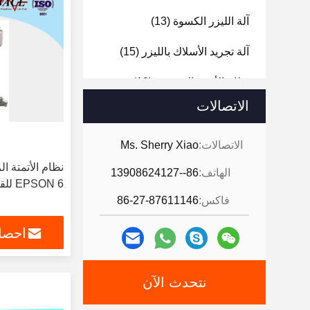
آلة الليزر الكسوة
(13)
آلة تجريد الأسلاك بالليزر
(15)
نظام الأتمتة الروبوتية
(19)
الاتصالات
آلة ثني رسالة القناة
(20)
آلة القطع بالليزر
(8)
الاتصالات:
Ms. Sherry Xiao
نظام الأتمتة ال
الهاتف:
86--13908624127
EPSON 6 للقطع / النقل
فاكس:
86-27-87611146
احصل
نتحدث الآن