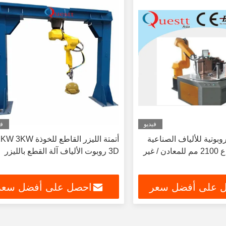
فيديو
في
روبوتية للألياف الصناعية
أتم
بالليزر ذو الذراع 2100 مم للمعادن / غير
3D روبوت الألياف آلة القطع بالليزر
 على أفضل سعر
احصل على أفضل سعر