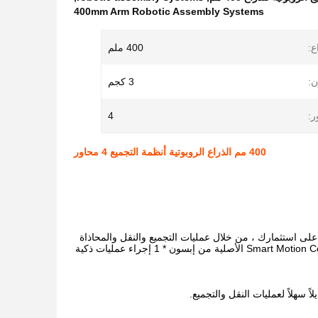
400mm Arm Robotic Assembly Systems
ع:
400 ملم
ن:
3 كجم
ر:
4
400 مم الذراع الروبوتية أنظمة التجميع 4 محاور
 بساطة وسهولة مع سلسلة LS.ستمنحك سلسلة LS عائدًا مرتفعًا على استثمارك ، من خلال عمليات التجميع والنقل والمحاذاة
والتنسيب عالية الكفاءة ، وانخفاض النفقات العامة للموظفين ، والجودة المتسقة.تتيح تقنية Smart Motion Control الأصلية من إبسون * 1 إجراء عمليات ذكية