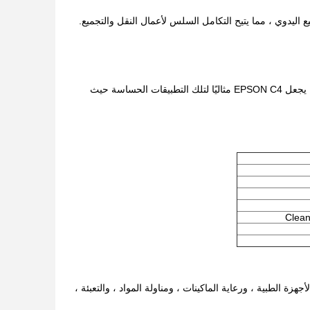
تتوفر روبوتات C3 في تكوينات Class 10 Cleanroom (ISO 3) وهي متوافقة دائمًا مع ESD.وهذا يجعل EPSON C4 مثاليًا لتلك التطبيقات الحساسة حيث
، وتجميع الأجهزة الطبية ، ورعاية الماكينات ، ومناولة المواد ، والتعبئة ،