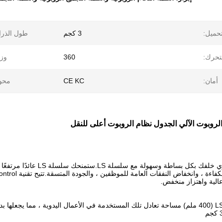
حميل:
3 كجم
طول الذرا
تحرك:
360
وز
أمان:
CE KC
محو
اترك العمل اليدوي خلفك بكل
لية واهتزاز منخفض.