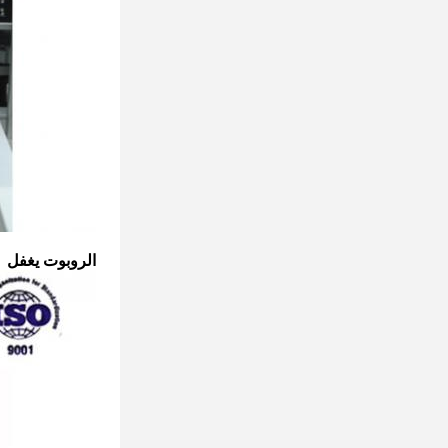
الروبوت يغفل