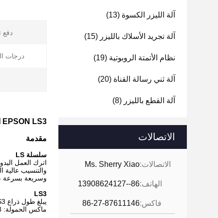
آلة الليزر الكسوة
(13)
دفع ت
آلة تجريد الأسلاك بالليزر
(15)
درجات ال
نظام الأتمتة الروبوتية
(19)
آلة ثني رسالة القناة
(20)
آلة القطع بالليزر
(8)
EPSON LS3 الروبوت الآلي الجدول نظام الروبوت أعلى للنقل
الاتصالات
مقدمة
سلسلة LS
الاتصالات:
Ms. Sherry Xiao
وسريعة بسرعة عا
الهاتف:
86--13908624127
LS3
يبلغ طول ذراع LS3 (400 ملم) مساحة تعادل تلك المستخدمة في الأعمال اليدوية ، مما يجعلها بديلاً سهلاً لعمليات النقل والتجميع.
فاكس:
86-27-87611146
ماكس الحمولة: 3 كجم