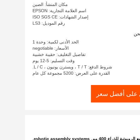
مكان المنشأ: الصين
اسم العلامة التجارية: EPSON
إصدار الشهادات: ISO SGS CE
رقم الموديل: LS3
حن
الحد الأدنى لكمية: وحدة 1
الأسعار: negotiable
تفاصيل التغليف: حقيبة خشبية
وقت التسليم: 5-12 يوم
شروط الدفع: T / T ، ويسترن يونيون ، L / C.
القدرة على العرض: 5200 مجموعة كل عام
على أفضل سعر
وبوتية للذراع 400 مم
,
robotic assembly systems
,