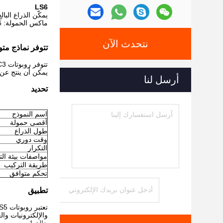
LS6
يمكّن الذراع البالغ 600 مم الروبوت من تغطية مساحة أكبر من تلك المستخدمة في أعمال التجميع اليدوي ، مما يتيح التكامل السلس لأعمال النق
ماكس الحمولة: 6 كجم
نتحدث الآن
تتوفر نماذج متو
يمكن أن ينتج عن 
أرسل لنا
تحديد
اسم النموذج
أقصى حمولة
طول الذراع
وقت دوري
التكرار
مواصفات بيئة ال
طريقة التركيب
تحكم متوافق
تطبيق
والإلكترونيات وال