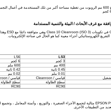
ل والتجميع.
افقة مع غرف الأبحاث / البيئة والتنمية المستدامة
التفريغ الكهروستاتيكي أجزاء معيبة كما هو الحال في صناعة الإلكترونيات.
LS6
LS3
3 كجم
6 كجم
400 مم
600 ملم
0.45 ثانية
0.42 ثانية
0.01 ملم
0.02 مم
تشغيل
قياسي / Cleanroon
قياسي / Cleanroon
سطح الطاولة
سطح الطاولة
RC90
RC90
تعتبر روبوتات EPSON PS5 مثالية لتجميع الأجزاء الصغيرة ، والتوزيع ، وأتمتة المعامل 
عديد من التطبيقات الأخرى.