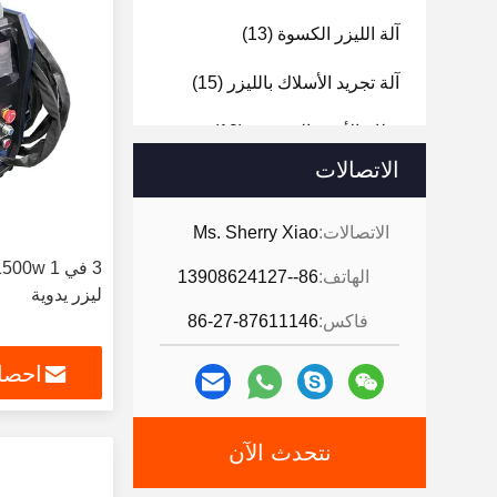
آلة الليزر الكسوة
(13)
آلة تجريد الأسلاك بالليزر
(15)
نظام الأتمتة الروبوتية
(19)
الاتصالات
آلة ثني رسالة القناة
(20)
آلة القطع بالليزر
(8)
الاتصالات:
Ms. Sherry Xiao
الهاتف:
86--13908624127
ليزر يدوية
فاكس:
86-27-87611146
احصل
نتحدث الآن