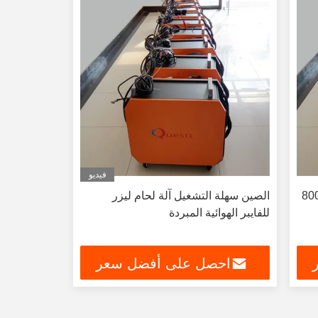
فيديو
ام ليزر الألياف المبردة بالهواء 800
الصين سهلة التشغيل آلة لحام ليزر
للفايبر الهوائية المبردة
احصل على أفضل سعر