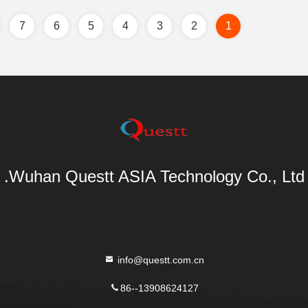
7
6
5
4
3
2
1
Wuhan Questt ASIA Technology Co., Ltd.
info@questt.com.cn
86--13908624127