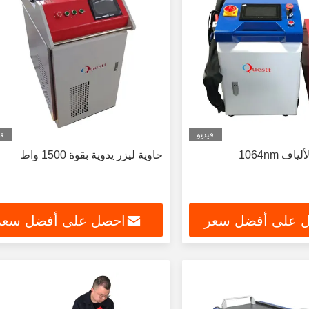
فيديو
في
اف 1064nm
حاوية ليزر يدوية بقوة 1500 واط
 على أفضل سعر
احصل على أفضل سعر