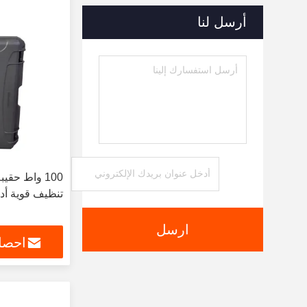
أرسل لنا
100 واط حقي
تنظيف قوية أدا
ارسل
احصل