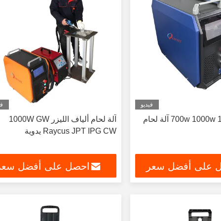
فيديو
في
3 في 1 700w 1000w 1500w آلة لحام
آلة لحام ألياف الليزر 1000W GW
Raycus JPT IPG CW يدوية
 على أفضل سعر
احصل على أفضل سعر