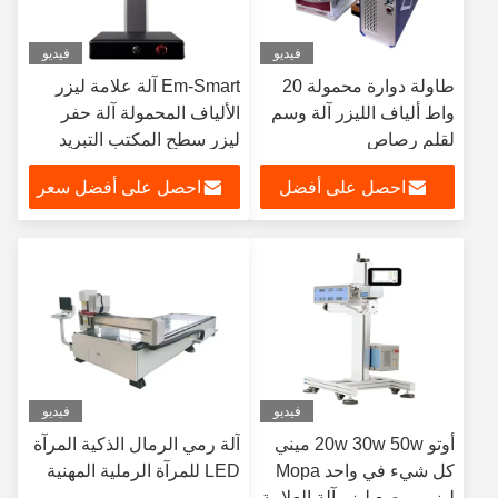
فيديو
فيديو
طاولة دوارة محمولة 20
Em-Smart آلة علامة ليزر
واط ألياف الليزر آلة وسم
الألياف المحمولة آلة حفر
لقلم رصاص
ليزر سطح المكتب التبريد
الهوائي الصغير
احصل على أفضل
احصل على أفضل سعر
سعر
فيديو
فيديو
أوتو 20w 30w 50w ميني
آلة رمي الرمال الذكية المرآة
كل شيء في واحد Mopa
LED للمرآة الرملية المهنية
ليزر مرصع ليزر آلة العلامة