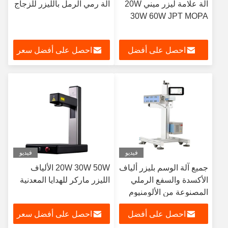
آلة علامة ليزر ميني 20W
آلة رمي الرمل بالليزر للزجاج
30W 60W JPT MOPA
احصل على أفضل
احصل على أفضل سعر
سعر
فيديو
فيديو
جميع آلة الوسم بليزر ألياف
20W 30W 50W الألياف
الأكسدة والسفع الرملي
الليزر ماركر للهدايا المعدنية
المصنوعة من الألومنيوم
220 فولت / 50 هرتز 400
احصل على أفضل
احصل على أفضل سعر
وات