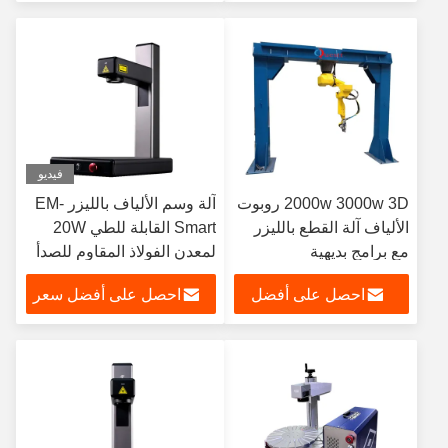
سعر
فيديو
2000w 3000w 3D روبوت
آلة وسم الألياف بالليزر EM-
الألياف آلة القطع بالليزر
Smart القابلة للطي 20W
مع برامج بديهية
لمعدن الفولاذ المقاوم للصدأ
احصل على أفضل
احصل على أفضل سعر
سعر