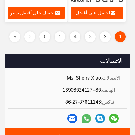
احصل على أفضل
احصل على أفضل سعر
سعر
6
5
4
3
2
1
الاتصالات
الاتصالات:
Ms. Sherry Xiao
الهاتف:
86--13908624127
فاكس:
86-27-87611146