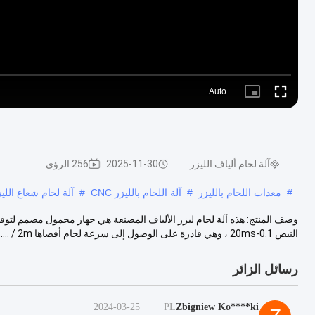
Auto
Picture-
Fullscreen
in-
Picture
آلة لحام ألياف الليزر
2025-11-30
256 الرؤى
#
معدات اللحام بالليزر
#
آلة اللحام بالليزر CNC
#
آلة لحام شعاع اللي
النبض 0.1-20ms ، وهي قادرة على الوصول إلى سرعة لحام أقصاها 2m / .....
رسائل الزائر
2024-03-25
PL
Zbigniew Ko****ki