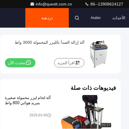
info@questt.com.cn
86--13908624127
الأحداث
دردشة
Arabic
آلة إزالة الصدأ بالليزر المحمولة 3000 واط
اقرأ المزيد
نتحدث الآن
فيديوهات ذات صلة
آلة لحام ليزر محمولة صغيرة
بتبريد هوائي 800 واط
آلة لحام ألياف الليزر
2025-03-30
00:57