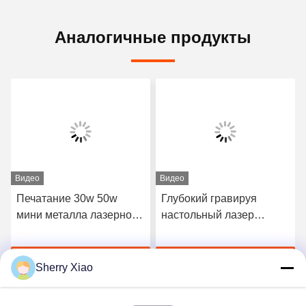
Аналогичные продукты
Видео
Видео
Печатание 30w 50w
Глубокий гравируя
мини металла лазерного
настольный лазер
принтера волокна СО2
волокна цвета
украшений стальное
гравировального станка
Лучшая цена
Лучшая цена
отмечать
Cnc отмечать 20w 100w
Sherry Xiao