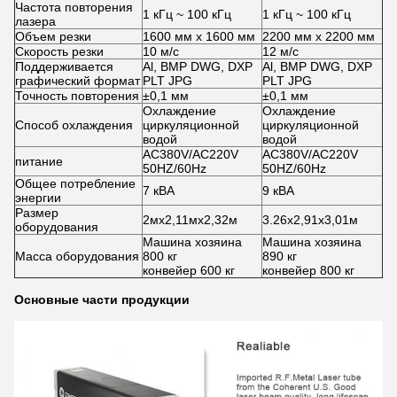
Частота повторения
1 кГц ~ 100 кГц
1 кГц ~ 100 кГц
лазера
Объем резки
1600 мм х 1600 мм
2200 мм х 2200 мм
Скорость резки
10 м/с
12 м/с
Поддерживается
Al, BMP DWG, DXP
Al, BMP DWG, DXP
графический формат
PLT JPG
PLT JPG
Точность повторения
±0,1 мм
±0,1 мм
Охлаждение
Охлаждение
Способ охлаждения
циркуляционной
циркуляционной
водой
водой
AC380V/AC220V
AC380V/AC220V
питание
50HZ/60Hz
50HZ/60Hz
Общее потребление
7 кВА
9 кВА
энергии
Размер
2мх2,11мх2,32м
3.26х2,91х3,01м
оборудования
Машина хозяина
Машина хозяина
Масса оборудования
800 кг
890 кг
конвейер 600 кг
конвейер 800 кг
Основные части продукции