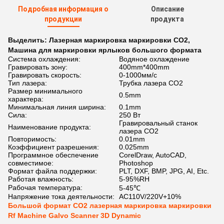
Подробная информация о
Описание
продукции
продукта
Выделить:
Лазерная маркировка маркировки CO2
,
Машина для маркировки ярлыков большого формата
Система охлаждения:
Водяное охлаждение
Гравировать зону:
400mm*400mm
Гравировать скорость:
0-1000мм/с
Тип лазера:
Трубка лазера СО2
Размер минимального
0.5mm
характера:
Минимальная линия ширина:
0.1mm
Сила:
250 Вт
Гравировальный станок
Наименование продукта:
лазера СО2
Повторимость:
0.01mm
Коэффициент разрешения:
0.025mm
Программное обеспечение
CorelDraw, AutoCAD,
совместимое:
Photoshop
Формат файла поддержки:
PLT, DXF, BMP, JPG, AI, Etc.
Работая влажность:
5-95%RH
Рабочая температура:
5-45℃
Напряжение тока деятельности:
AC110V/220V+10%
Большой формат CO2 лазерная маркировка маркировки
Rf Machine Galvo Scanner 3D Dynamic