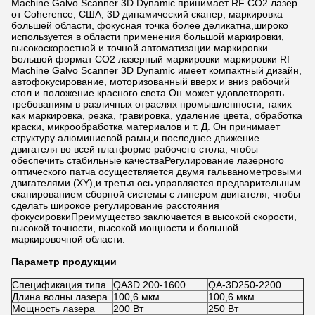
Machine Galvo Scanner 3D Dynamic принимает RF CO2 лазер
от Coherence, США, 3D динамический сканер, маркировка
большей области, фокусная точка более деликатна,широко
используется в области применения большой маркировки,
высокоскоростной и точной автоматизации маркировки.
Большой формат CO2 лазерный маркировки маркировки Rf
Machine Galvo Scanner 3D Dynamic имеет компактный дизайн,
автофокусирование, моторизованный вверх и вниз рабочий
стол и положение красного света.Он может удовлетворять
требованиям в различных отраслях промышленности, таких
как маркировка, резка, гравировка, удаление цвета, обработка
краски, микрообработка материалов и т. Д. Он принимает
структуру алюминиевой рамы,и последнее движение
двигателя во всей платформе рабочего стола, чтобы
обеспечить стабильные качестваРегулирование лазерного
оптического патча осуществляется двумя гальванометровыми
двигателями (XY),и третья ось управляется предварительным
сканированием сборной системы с линером двигателя, чтобы
сделать широкое регулирование расстояния
фокусировкиПреимущество заключается в высокой скорости,
высокой точности, высокой мощности и большой
маркировочной области.
Параметр продукции
Спецификация типа
QA3D 200-1600
QA-3D250-2200
Длина волны лазера
100,6 мкм
100,6 мкм
Мощность лазера
200 Вт
250 Вт